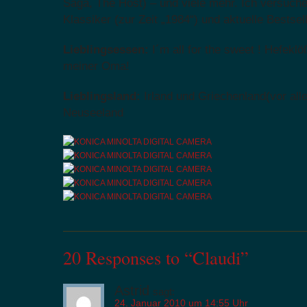
Saga, The Host) – und viele mehr. Ich versuch
Klassiker (zur Zeit „1984“) und aktuelle Bestse
Lieblingsessen:
I´m all for the sweet ! Hefekl
meiner Oma!
Lieblingsland:
Irland und Griechenland(vor all
Neuseeland
20 Responses to “Claudi”
Astrid
sagt:
24. Januar 2010 um 14:55 Uhr