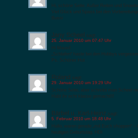
Hi, schöne Seite. Außer Reiten und Snowbo
Viel Glück und Spass bei den Vorbereitung
Bussi
Jany Scheel
sagt:
25. Januar 2010 um 07:47 Uhr
Hi Mausi!
„Schlafen“ haste bei den Hobbys vergesse
Ps. Schöner Hut
Roland
sagt:
29. Januar 2010 um 19:29 Uhr
Schöne Seite, aber schreibt man Scheel nich
Habt ihr echt klasse gemacht!!!
Bärbel u. Karl-Heinz
sagt:
5. Februar 2010 um 18:48 Uhr
Hallo, waren gerade „mit Euch shoppen“ –
heutigen Geburtstag. HDl