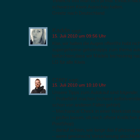
Vielleicht trifft man sich ja mal. Einfach n
schwarzen Kiwis Ausschau halten.
Greetz nach Deutschland
Kadde
sagt:
15. Juli 2010 um 09:56 Uhr
Klar, wir halten die Augen offen!Ihr habt nic
supergeheime-geheimtipps zum thema auto
befürchten,dass wir Mädels leichtsinnig 
LG für alle Kiwis
czery
sagt:
15. Juli 2010 um 10:10 Uhr
Unsere Tipps zum Autokauf sind folgende:
– Probefahrt machen (scheint selbstverstä
schon von anderen Fällen gehört)
– Mechanical Check in einer Werkstatt ma
– prüfen lassen, ob noch offene Knöllchen 
PostShop)
– darauf achten, wie lange das Fahrzeug 
– wenn gewünscht Versicherung abschließen 