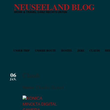
NEUSEELAND BLOG
WORK & TRAVEL GANZ RECHTS UNTEN
UNSER TRIP
UNSERE ROUTE
HOSTEL
JERE
CLAUDI
HEI
06
Claudi
JAN.
Name
: Claudia Scheel