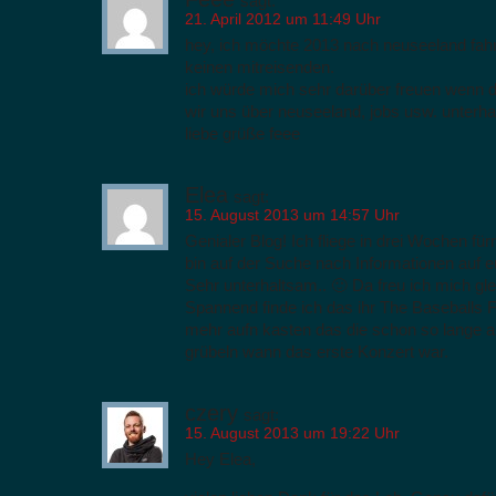
sagt:
21. April 2012 um 11:49 Uhr
hey, ich möchte 2013 nach neuseeland fahr
keinen mitreisenden.
ich würde mich sehr darüber freuen wenn d
wir uns über neuseeland, jobs usw. unterha
liebe grüße feee
Elea
sagt:
15. August 2013 um 14:57 Uhr
Genialer Blog! Ich fliege in drei Wochen f
bin auf der Suche nach Informationen auf e
Sehr unterhaltsam.. 🙂 Da freu ich mich gle
Spannend finde ich das ihr The Baseballs F
mehr aufn kasten das die schon so lange a
grübeln wann das erste Konzert war.
czery
sagt:
15. August 2013 um 19:22 Uhr
Hey Elea,