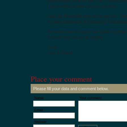
vielen lieben Dank für das Lob. Genau dafür
Lust auf dieses tolle Land zu machen.
Jaja, die Baseballs sind schon genial… Wi
im alten Gefängnis in Offenburg. Und heute
Wir wünschen die ganz viel Spaß und tolle 
Schreib uns, wie es dir ergeht.
Gruß
Jere & Claudi
Place your comment
Please fill your data and comment below.
Name
Your comment
Email
Website