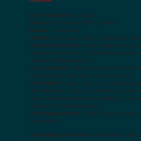
Besser bekannt als
: Claudi
Geboren
: 05.Februar 1985 in Bäärlin
Wohnort
: „Oaffeburg“
Hobbies
: kino, lesen, reiten, snowboardn, reis
Neuseeland-Mission
: einen kakapo sehen, ein
Delphinen schwimmen, viele Extremsportarten 
vor dem Wandern meckern
Lebensweisheit
: Eine Wanderung ist es erst m
Lebensmotto:
Geht das nicht auch anders?
Lieblingsfilm
: many many… von Dirty Dancing b
über Tatsächlich Liebe und Liebe braucht keine
Gamer, Zombieland und Herr der Ringe (nein, w
Hobbinton=Touristenabzocke)
Lieblingsinterpreten:
Justin, Boygroup-Zeugs,
Bryan Adams
Lieblingsbücher/Autoren:
Jane Austen (alle),