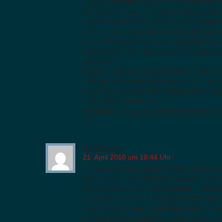
Queen Charlotte Sound zum einzigen Ausrit
den Namen raus – und die von mir grüßen 
Haben coole Pferde und schönes Gelände d
schon mal zu wein und joint ein. aber nur n
Ja… ich wünsch euch erst mal weiter viiiel
meist genau noch wies aussieht 🙂 aber auf
gespannt!
Achja, in Nelson im Backpacker’s Palaca 
viell. gibt’s da auch einen hostel-Job.. rei
Und dann muss ich mal schauen ob ihr au
– da muss man hin! =)
Knuddelz!! von ganzweitimosten aka Berlin
Tini
svea
sagt:
21. April 2010 um 10:44 Uhr
cloudy fehlt sunny ganz doll! hab schon vo
aber ich kann absolut nicht schlafen!! hab m
wunde gestreut und oasis gehoert…und ga
kam deine nachricht! hab auch direkt zuruec
mein guthaben leer… und dann hab ich bri
ich hier, weil ich unbedingt wollte, dass du