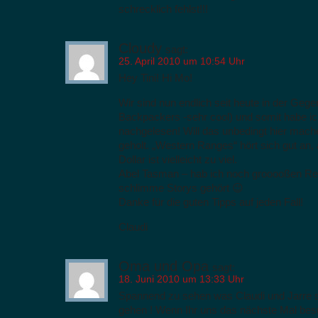
schrecklich fehlst!!!
Cloudy
sagt:
25. April 2010 um 10:54 Uhr
Hey Tini! Hi Mo!
Wir sind nun endlich seit heute in der Geg
Backpackers -sehr cool) und somit habe ic
nachgelesen! Will das unbedingt hier mac
geholt. „Western Ranges“ hört sich gut an,
Dollar ist vielleicht zu viel.
Abel Tasman – hab ich noch grooooßen Res
schlimme Storys gehört 😉
Danke für die guten Tipps auf jeden Fall!
Claudi
Oma und Opa
sagt:
18. Juni 2010 um 13:33 Uhr
Spannend zu sehen was Claudi und Jarre 
gehen ! Wenn Ihr uns das nächste Mal besucht