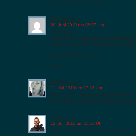
ihn auch selbst ausnehmen.
Cloudy
sagt:
20. Juni 2010 um 08:37 Uhr
iiiiih Fisch!
Lieber sind mir Spaghetti nach Familienrez
Schön, dass ihr hier vorbei geschaut habt!
Liebe Grüße nach Berlin!
Claudi
Kadde
sagt:
11. Juli 2010 um 17:18 Uhr
Nette Leute, unglaublich toller Blog! Bis ic
hier wohl noch ein paar Stunden verbringen
czery
sagt:
12. Juli 2010 um 05:10 Uhr
Vielen Dank für das Feedback. Freut uns, da