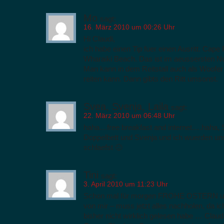
Mo
sagt:
16. März 2010 um 00:26 Uhr
Hi Claudi,
ich habe einen Tip fuer einen Ausritt. Cape 
Wharaiki Beach. Das ist im aeussersten N
Man kann in dem Reitstall auch als Woofer
reiten kann. Dann gibts den Ritt umsonst.
Svea, Svenja, Laila
sagt:
22. März 2010 um 06:48 Uhr
haha…free breakfast and internet….haha, S
Doppelbett und Svenja und ich wuerden un
schlaefst 🙂
Tini
sagt:
3. April 2010 um 11:23 Uhr
Schon mal für morgen FROHE OSTERN un
von mir – muss jetzt alles nachholen, da 
bisher nicht wirklich gelesen habe … Claud