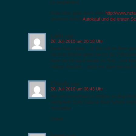
zu empfehlen)
Gute Infos gibts auch unter
http://www.nzta
unserem Artikel
Autokauf und die ersten Sch
Laila
sagt:
26. Juli 2010 um 20:18 Uhr
coole Geb.-Video….!!! Wo seit ihr denn ge
nächste Woche gehts bei mir für 2 Wochen
dann bin ich auch wieder on Tour…und kan
Videos machen….guck mir dann bei euch 
Cloudy
sagt:
28. Juli 2010 um 08:43 Uhr
Wir sind immernoch in Nelson im Bug-Host
verdienen! Cool, Laila on Tour! Schick mal
*Knudddel
Claudi
Feee