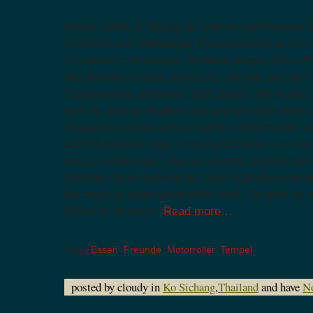
Florian (Didi, in Bezug auf seinen Nachnamen b
Architekt und ehemaliger Klassenkamerad von J
zusammen mit seinem Studienkollegen Olli unte
den Teil des Landes erforscht, den wir uns für 
Thailandreise aufheben: Den Süden, die Inseln
weil es sich so ergeben hat und sie noch einen
Thailands kennen lernen wollten, entschieden s
und ihre letzten Tage in Thailand bevor es zur
uns zu verbringen. Und auf einmal standen sie i
Natürlich nicht unerwartet, aber irgendwie nimm
bis man sie dann tatsächlich sieht. So geht es
Eltern im Moment.
Read more…
Tags:
Essen
,
Freunde
,
Motorroller
,
Tempel
posted by cloudy in
Ko Sichang
,
Thailand
and have
N