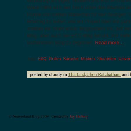
Workshop anfingen, sondern uns erst einmal ke
Weile füllte sich der Tisch unter den Bäumen un
Runde von sieben Studenten für den heutigen T
Einstieg zu bieten und ein Projekt über die ga
stellten wir ihnen unser Blogsystem vor, auf d
Blog, aber auch der ECC-Blog beruht. Wir halfe
kostenlosen Blog zu beginnen.
Read more…
Tags:
BBQ
,
Grillen
,
Karaoke
,
Medien
,
Studenten
,
Univers
posted by cloudy in
Thailand
,
Ubon Ratchathani
and 
© Neuseeland Blog 2009 | Created by
Jay Hafling
.