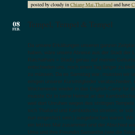
posted by cloudy in
Chiang Mai
,
Thailand
and have
C
08
Tempel, Tempel & Tempel
FEB.
Da unsere Erkältungen unseren ganzen Zeitpla
haben, wäre unsere Abreise aus der Stadt der 
Ratchathani = Stadt) genau auf meinen Geburtst
entschieden uns, noch einen Tag länger zu blei
zu müssen. Da es Samstag war, mussten wir u
einigen unserer Kursmitglieder verabschieden, 
Wochenende wieder in das English-Camp für di
musste Oz in seine Heimat an der kambodscha
weil dort Unruhen wegen des strittigen Tempels
sich Thailand und Kambodscha streiten; er sol
nun eingestüzt sein.) ausgebrochen waren. Wi
ein letztes Mal zusammen und der Abschied wa
Uma und ihre Freundin Samantha (wie die Taiw