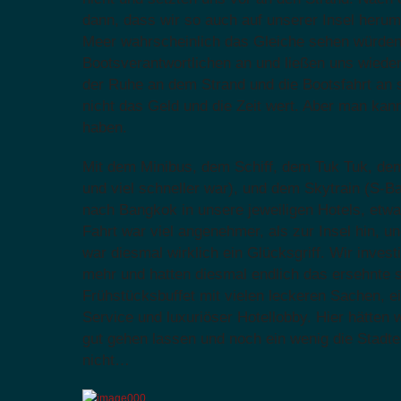
dann, dass wir so auch auf unserer Insel herum
Meer wahrscheinlich das Gleiche sehen würden. 
Bootsverantwortlichen an und ließen uns wiede
der Ruhe an dem Strand und die Bootsfahrt an s
nicht das Geld und die Zeit wert. Aber man kan
haben.
Mit dem Minibus, dem Schiff, dem Tuk Tuk, dem 
und viel schneller war), und dem Skytrain (S-Ba
nach Bangkok in unsere jeweiligen Hotels, etwa
Fahrt war viel angenehmer, als zur Insel hin, u
war diesmal wirklich ein Glücksgriff. Wir inves
mehr und hatten diesmal endlich das ersehnte 
Frühstücksbuffet mit vielen leckeren Sachen, ei
Service und luxuriöser Hotellobby. Hier hätten w
gut gehen lassen und noch ein wenig die Stadt
nicht…