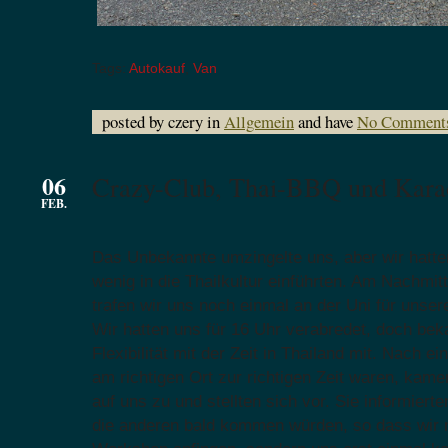
Tags:
Autokauf
,
Van
posted by czery in
Allgemein
and have
No Comment
06
Crazy-Club, Thai-BBQ und Kara
FEB.
Das Unbekannte umzingelte uns, aber wir hatten
wenig in die Thailkultur einführten. Am Nachmi
trafen wir uns noch einmal an der Uni für unse
Wir hatten uns für 16 Uhr verabredet, doch be
Flexibilität mit der Zeit in Thailand mit. Nach e
am richtigen Ort zur richtigen Zeit waren, kam
auf uns zu und stellten sich vor. Sie informiert
die anderen bald kommen würden, so dass wir 