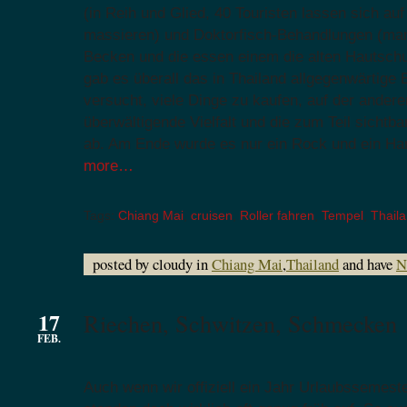
(in Reih und Glied, 40 Touristen lassen sich au
massieren) und Doktorfisch-Behandlungen (man
Becken und die essen einem die alten Hautschu
gab es überall das in Thailand allgegenwärtige
versucht, viele Dinge zu kaufen, auf der anderen
überwältigende Vielfalt und die zum Teil sichtb
ab. Am Ende wurde es nur ein Rock und ein Ha
more…
Tags:
Chiang Mai
,
cruisen
,
Roller fahren
,
Tempel
,
Thail
posted by cloudy in
Chiang Mai
,
Thailand
and have
N
17
Riechen, Schwitzen, Schmecken
FEB.
Auch wenn wir offiziell ein Jahr Urlaubssemest