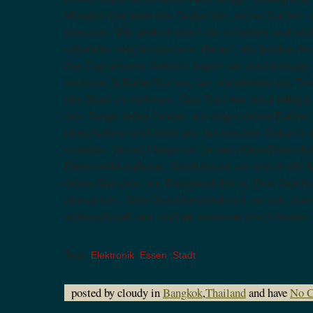
Minuten hat man das Bedürfnis, seine Sachen 
duschen. Wir wollten noch die schönen und nich
erkunden und freuten uns darauf, die beiden Ar
Am Tag unserer Ankunft legten wir nachmittags g
an einer S-Bahn-Station, um zusammen ein Taxi
der Stadt zu nehmen. Das Taxi war total billig (
den Jungs dabei fanden wir sogar einen Fahrer
einschaltete und nicht wie bei unserer Ankunft 
verwies. Unser Hauptziel für den Abend war das
Elektronikkaufhaus. Doch bevor wir uns in die M
einen Skorpion am Essstand davor. Den Stache
abmachen. Sein Gesichtsausdruck verriet, dass
schmackhaft war und wir anderen verzichteten
Tags:
Elektronik
,
Essen
,
Stadt
posted by cloudy in
Bangkok
,
Thailand
and have
No 