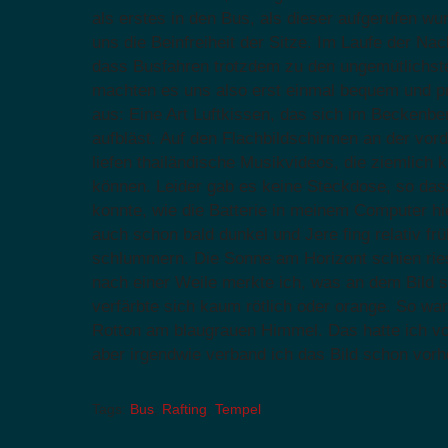
als erstes in den Bus, als dieser aufgerufen w
uns die Beinfreiheit der Sitze. Im Laufe der Nac
dass Busfahren trotzdem zu den ungemütlichst
machten es uns also erst einmal bequem und p
aus: Eine Art Luftkissen, das sich im Beckenb
aufbläst. Auf den Flachbildschirmen an der vo
liefen thailändische Musikvideos, die ziemlich k
können. Leider gab es keine Steckdose, so dass
konnte, wie die Batterie in meinem Computer hi
auch schon bald dunkel und Jere fing relativ fr
schlummern. Die Sonne am Horizont schien ries
nach einer Weile merkte ich, was an dem Bild 
verfärbte sich kaum rötlich oder orange. So war
Rotton am blaugrauen Himmel. Das hatte ich vo
aber irgendwie verband ich das Bild schon vorh
Tags:
Bus
,
Rafting
,
Tempel