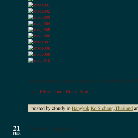
https://www.youtube.com/watch?v=tWwcBjmtP
Tags:
Fähre
,
Insel
,
Roller
,
Stadt
posted by cloudy in
Bangkok
,
Ko Sichang
,
Thailand
an
21
Green Angels
FEB.