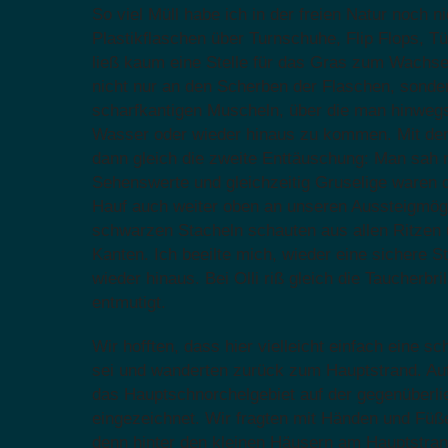
So viel Müll habe ich in der freien Natur noch n
Plastikflaschen über Turnschuhe, Flip Flops, Tü
ließ kaum eine Stelle für das Gras zum Wachse
nicht nur an den Scherben der Flaschen, sonde
scharfkantigen Muscheln, über die man hinweg
Wasser oder wieder hinaus zu kommen. Mit de
dann gleich die zweite Enttäuschung: Man sah n
Sehenswerte und gleichzeitig Gruselige waren d
Hauf auch weiter oben an unseren Aussteigmögli
schwarzen Stacheln schauten aus allen Ritzen 
Kanten. Ich beeilte mich, wieder eine sichere Ste
wieder hinaus. Bei Olli riß gleich die Taucherbri
entmutigt.
Wir hofften, dass hier vielleicht einfach eine s
sei und wanderten zurück zum Hauptstrand. Auf
das Hauptschnorchelgebiet auf der gegenüberli
eingezeichnet. Wir fragten mit Händen und Füße
denn hinter den kleinen Häusern am Hauptstrand