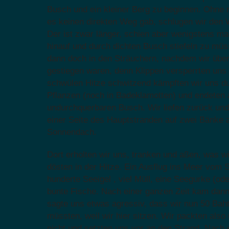
Busch und ein kleiner Berg zu beginnen. Ohne r
es keinen direkten Weg gab, schlugen wir den 
Der ist zwar länger, schien aber wenigstens 
hinauf und durch dichten Busch stiefeln zu müs
dann doch in den Sträuchern, nachdem wir über
gestiegen waren, denn Klippen versperrten uns 
schwülen Hitze schwitzend kämpften wir uns du
Pflanzen (noch in Badeklamotten) und endeten
undurchquerbaren Busch. Wir liefen zurück und
einer Seite des Hauptstranden auf zwei Bänke 
Sonnendach.
Dort erholten wir uns, tranken und aßen, was w
dösten in der Hitze. Ein Ausflug ins Meer vom S
hunderte Seeigel , viel Müll, eine Seegurke (o
bunte Fische. Nach einer ganzen Zeit kam dan
sagte uns etwas agressiv, dass wir nun 50 Bah
müssten, weil wir hier sitzen. Wir packten also
nicht und setzten uns vor an den Strand. Nach 