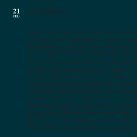
21
Trash Island
FEB.
Insgesammt bräuchte man wohl nur ein paar St
Sichang zu sehen. Wir wollten unsere Erfahru
einen Bootstripp nach Bat Island. Der Nachteil a
dass es für alles nur einen Anbieter gibt und di
hoch sind. Es war jetzt nicht teuer, aber auch n
und die Schnorchelausrüstung (z.T. kaputt, nu
zusammengehalten) zu mieten. Die Fahrt an der 
Nachbarinsel war sehr schön und der Strand, a
äußerst karibisch-gemütlich. Wir informierten u
Einheimischen, wo wir denn am besten tauchen
gleich auf das Meer vor dem Strand. Um nicht
müssen, denn Taucherflossen waren bei der Aus
gingen wir auf einer Steinbank vor. Hier sahen w
vom schönen Strand das wahre Gesicht der Inse