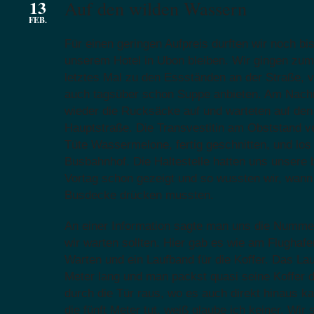
13
Auf den wilden Wassern
FEB.
Für einen geringen Aufpreis durften wir noch b
unserem Hotel in Ubon bleiben. Wir gingen zum
letztes Mal zu den Essständen an der Straße, 
auch tagsüber schon Suppe anbieten. Am Nachm
wieder die Rucksäcke auf und warteten auf den
Hauptstraße. Die Transvestitin am Obststand ve
Tüte Wassermelone, fertig geschnitten, und los
Busbahnhof. Die Haltestelle hatten uns unsere
Vortag schon gezeigt und so wussten wir, wann
Busdecke drücken mussten.
An einer Information sagte man uns die Numme
wir warten sollten. Hier gab es wie am Flughafe
Warten und ein Laufband für die Koffer. Das La
Meter lang und man packst quasi seine Koffer dr
durch die Tür raus, wo es auch direkt hinaus k
die fünft Meter tut, weiß glaube ich keiner. Wir 