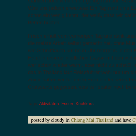
standen doch wirklich oft genug früh auf. So a
Was uns jedoch erwartete: Ein Tag rund ums Es
schon ein wenig kennt, der weiß, dass wir dafür
Betten hüpfen.
Frisch erholt vom vorherigen Tag und dank unse
die meiste Arbeit selbst gemacht hat, ohne Musk
wie Schnittlauch um neun Uhr morgens in den 
Hotel in unserer niedlichen Gasse mit den viel
war schon wieder warm, aber nicht zu schwül, 
das in Thailand laut Reiseführer wohl nur um di
Zuvor hatten wir für einen Euro ein leckeres Fr
Croissants gegessen, was wir später noch bere
Tags:
Aktivitäten
,
Essen
,
Kochkurs
posted by cloudy in
Chiang Mai
,
Thailand
and have
C