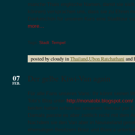
manche Thais englische Namen, damit sie sich
können) versprachen uns, dass sie zu Ehren m
Dankeschön für unseren Kurs eine Stadttour vo
more…
Tags:
Stadt
,
Tempel
posted by cloudy in
Thailand
,
Ubon Ratchathani
and 
07
Der gelbe Kiwi-Van again
FEB.
Für alle Fans unseres Vans: Ihr könnt seinen 
Tobi’s Blog unter
http://monatobi.blogspot.com/
beiden hatten schon bei unserem Verkauf per E-
Damals passte es aber zeitlich nicht mit dem A
Nachdem sie den Van aber in Neuseeland geseh
ehemaligen Besitzern Boaz und Bianca unterhal