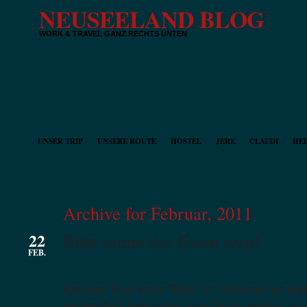
NEUSEELAND BLOG
WORK & TRAVEL GANZ RECHTS UNTEN
UNSER TRIP
UNSERE ROUTE
HOSTEL
JERE
CLAUDI
HEI
Archive for Februar, 2011
22
Bitte nimm das Essen weg!
FEB.
Ein paar Tage in der Stadt: so hatten wir es gep
ersten Blick besonders zwei Dinge: stinkig und