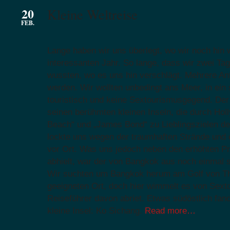
20
Kleine Weltreise
FEB.
Lange haben wir uns überlegt, wo wir noch hin 
interessanten Jahr. So lange, dass wir zwei Ta
wussten, wo es uns hin verschlägt. Mehrere An
werden. Wir wollten unbedingt ans Meer, in ein 
touristisch und keine Sextourismusgegend. Der
seinen berühmten kleinen Inseln, die durch Hol
Beach“ und „James Bond“ zu Lieblingszielen de
lockte uns wegen der traumhaften Strände und
vor Ort. Was uns jedoch neben den erhöhten Pr
abhielt, war der von Bangkok aus noch einmal s
Wir suchten um Bangkok herum am Golf von Th
geeigneten Ort, doch hier wimmelt es von Sext
Reiseführer davon abriet. Etwas südöstlich fan
kleine Insel: Ko Sichang.
Read more…