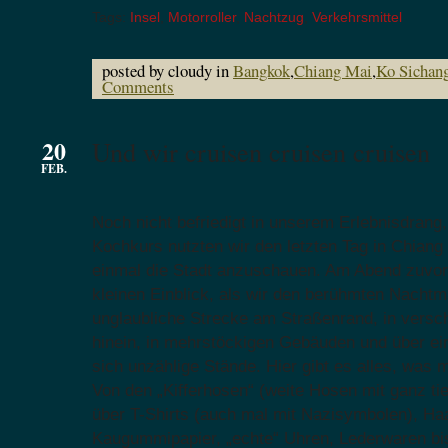
Tags:
Insel
,
Motorroller
,
Nachtzug
,
Verkehrsmittel
posted by cloudy in
Bangkok
,
Chiang Mai
,
Ko Sichan
Comments
20
Und wir cruisen cruisen cruisen
FEB.
Noch nicht befriedigt in unserem Erlebnisdrang
Kochkurs nutzten wir den letzten Tag in Chiang
einmal die Stadt anzuschauen. Am Abend zuvor 
kleinen Einblick, als wir den berühmten Nachtm
unglaubliche Strecke am Straßenrand, in vers
hinein, in mehrstöckigen Gebäuden und über ei
sich unzählige Stände. Hier gibt es alles, was 
Von den „Kifferhosen“ (weite Hosen mit ganz ti
über T-Shirts (auch mal mit Nazisymbolen), H
Kaugummipapier, „echte“ Uhren, Lederwaren 