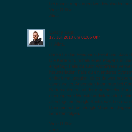
bei google maps irgendwo downloaden ode
Viele Grüße
Alina
czery
sagt:
17. Juli 2010 um 01:06 Uhr
Hi Alina,
danke für das Feedback. Freut uns, dass dir
Die Karte wird mittels eines Plug-Ins in 
eingefügt. Falls du auch WordPress verwen
herunterladen. Falls du ein anderes Syste
einfach mal googlen, ob es da was passendes
etwas weiter. Ansonsten kann man bei Go
Karten anlegen, auf der man einzelne Punkt
einer eigenen Website verlinken oder einb
allerdings ein Google Konto, welches man 
Dann einfach bei Google Maps auf „Eigene 
Schritten folgen.
Viele Grüße
Jere