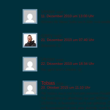
Vester
sagt:
11. Dezember 2010 um 13:00 Uhr
Könntet ihr diese Seite auch bitte mal wied
czery
sagt:
21. Dezember 2010 um 07:40 Uhr
Bittesehr! 🙂
Vester
sagt:
22. Dezember 2010 um 18:34 Uhr
Na, geht doch. Danke. 😉
Tobias
sagt:
20. Oktober 2015 um 11:10 Uhr
Wir haben auch vor kurzem unseren Roadt
Wir brachten es allerdings nur auf 6000km
10.000km in Australien noch ran gehängt. 
in Neuseeland hat uns aber definitiv mehr 