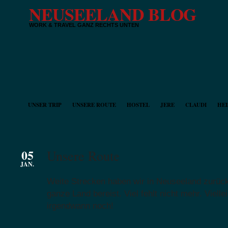
NEUSEELAND BLOG
WORK & TRAVEL GANZ RECHTS UNTEN
UNSER TRIP
UNSERE ROUTE
HOSTEL
JERE
CLAUDI
HEI
05
Unsere Route
JAN.
Weite Strecken haben wir in Neuseeland zurück
ganze Land bereist. Viel fehlt nicht mehr. Vielle
irgendwann noch!