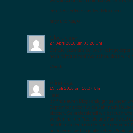
wir wünschen euch natürlich weiterhin viel
viele liebe grüsse aus fast links oben
birgit und holger
Cloudy
sagt:
27. April 2010 um 03:20 Uhr
Schade, dass das bei euch nicht geklappt h
noch richtig schön! War schön, dass wir ein
Claudi
Alina
sagt:
15. Juli 2010 um 18:37 Uhr
Hallo,
ich finde euren Blog richtig gut gelungen u
September selber für ein Jahr nach Neuse
bloggen. So professionell wie bei euch wir
sondern nur um Freunde und Familie auf d
habt ihr das denn mit der Karte gemacht? D
auch gerne, weil da ja alle sehen könnte w