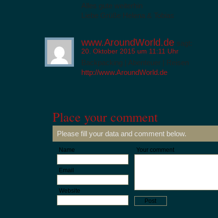
Alles gute weiterhin
Liebe Grüße Helena & Tobias
www.AroundWorld.de
sagt:
20. Oktober 2015 um 11:11 Uhr
Backpacking | Abenteuer | Reisen
http://www.AroundWorld.de
Place your comment
Please fill your data and comment below.
Name
Your comment
Email
Website