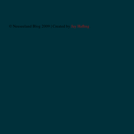
© Neuseeland Blog 2009 | Created by
Jay Hafling
.