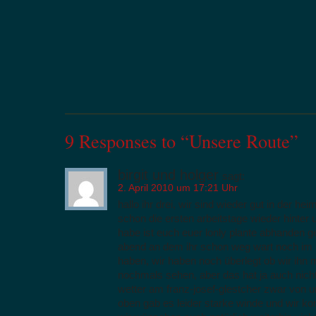
9 Responses to “Unsere Route”
birgit und holger
sagt:
2. April 2010 um 17:21 Uhr
hallo ihr drei, wir sind wieder gut in der
schon die ersten arbeitstage wieder hinter 
habe ist euch euer lonly plante abhanden
abend an dem ihr schon weg wart noch im 
haben, wir haben noch überlegt ob wir ihn m
nochmals sehen, aber das hat ja auch nicht 
wetter am franz-josef-glestcher zwar von 
oben gab es leider starke winde und wir kon