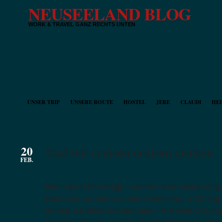
NEUSEELAND BLOG
WORK & TRAVEL GANZ RECHTS UNTEN
UNSER TRIP
UNSERE ROUTE
HOSTEL
JERE
CLAUDI
HEI
20
Und wir cruisen cruisen cruisen
FEB.
Noch nicht befriedigt in unserem Erlebnisdrang
Kochkurs nutzten wir den letzten Tag in Chiang
einmal die Stadt anzuschauen. Am Abend zuvor 