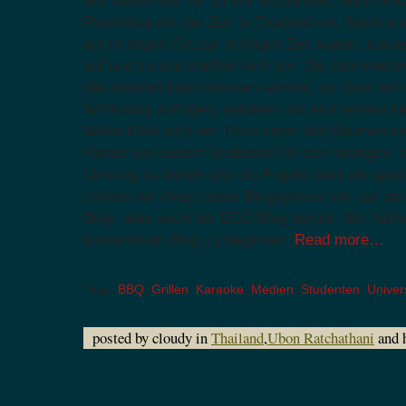
Wir hatten uns für 16 Uhr verabredet, doch be
Flexibilität mit der Zeit in Thailand mit. Nach e
am richtigen Ort zur richtigen Zeit waren, kam
auf uns zu und stellten sich vor. Sie informiert
die anderen bald kommen würden, so dass wir 
Workshop anfingen, sondern uns erst einmal ke
Weile füllte sich der Tisch unter den Bäumen un
Runde von sieben Studenten für den heutigen T
Einstieg zu bieten und ein Projekt über die ga
stellten wir ihnen unser Blogsystem vor, auf d
Blog, aber auch der ECC-Blog beruht. Wir halfe
kostenlosen Blog zu beginnen.
Read more…
Tags:
BBQ
,
Grillen
,
Karaoke
,
Medien
,
Studenten
,
Univers
posted by cloudy in
Thailand
,
Ubon Ratchathani
and 