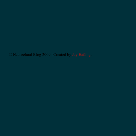
© Neuseeland Blog 2009 | Created by
Jay Hafling
.