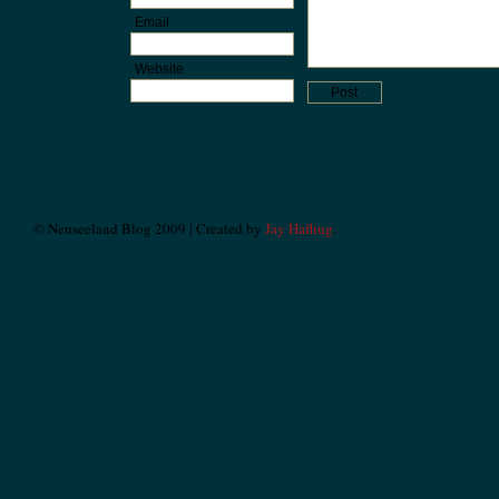
Email
Website
© Neuseeland Blog 2009 | Created by
Jay Hafling
.