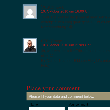
Vester
sagt:
10. Oktober 2010 um 16:09 Uhr
Toller Trip, den ihr da gemacht habt. Auch w
verfolge euren Blog ganz genau. Gibt es eig
Kopfbedeckung? 😉
czery
sagt:
10. Oktober 2010 um 21:09 Uhr
Ja, war echt ein toller Trip… trotzdem: zu
nicht 😉
Ein Vorher-Nachher-Bild von Flo gibt’s unt
Foto).
Place your comment
Please fill your data and comment below.
Name
Your comment