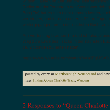
wildem Hausen im Zelt und drei anstrengenden 
Radler auf der Terasse in der Sonne was richti
Bob (Flo) hat es sich nicht nehmen lassen, auch
verbringen, und ist nach unseres 22 km-Tages
weitergegangen, um in der nächsten Bucht zu z
Am vierten Tag brachen Tim und ich also alleine
Weg zum Ende des Tracks in der nächsten Buch
ca. 2 Stunden zu laufen hatten.
https://www.youtube.com/watch?v=a2FgM9VO
posted by czery in
Marlborough
,
Neuseeland
and hav
Tags:
Hiking
,
Queen Charlotte Track
,
Wandern
2 Responses to “Queen Charlotte