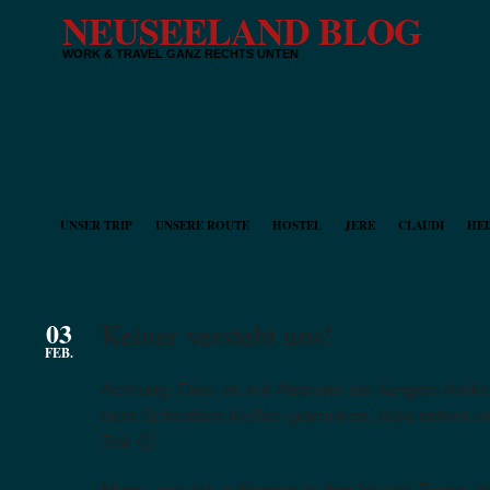
NEUSEELAND BLOG
WORK & TRAVEL GANZ RECHTS UNTEN
UNSER TRIP
UNSERE ROUTE
HOSTEL
JERE
CLAUDI
HEI
03
Keiner versteht uns!
FEB.
Achtung: Dies ist mit Abstand der längste Artike
dem Schreiben Kaffee getrunken. Also nehmt e
Zeit 🙂