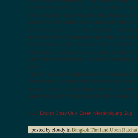
Mann, war ich aufgeregt in den letzten Tagen, b
In unserem ganzen Jahr wird das wohl die unge
Um so besser, dass wir zumindest für die erste
hatten! Auf der HelpX-Seite hatten wir neben un
Australien auch einmal aus Spaß für Thailand g
eine Non-Profit-Organisation gefunden, die Helf
schrieben sie noch in Neuseeland an, chatteten
miteinander und machten aus, dass wir die ers
Ubon Ratchathani fahren, um den Studenten dort
helfen.
Pip fuhr uns zum Flughafen und wir verabschie
Umarmungen voneinander! Wir sind uns sicher,
diesen Jahres in Deutschland wieder zu sehen 
weiterhin gute Erfahrungen mit ihren Helfern m
Tags:
English Crazy Club
,
Essen
,
Verständigung
,
Zug
posted by cloudy in
Bangkok
,
Thailand
,
Ubon Ratchat