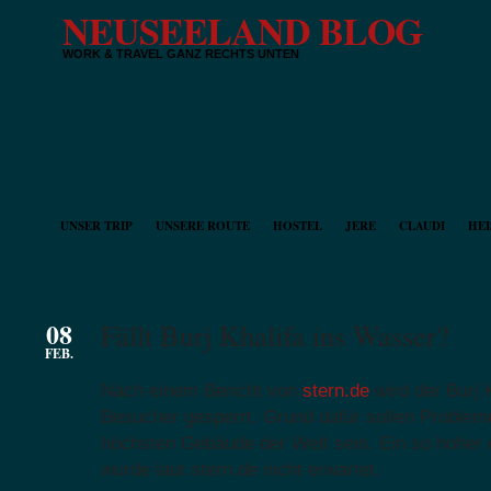
NEUSEELAND BLOG
WORK & TRAVEL GANZ RECHTS UNTEN
UNSER TRIP
UNSERE ROUTE
HOSTEL
JERE
CLAUDI
HEI
08
Fällt Burj Khalifa ins Wasser?
FEB.
Nach einem Bericht von
stern.de
wird der Burj K
Besucher gesperrt. Grund dafür sollen Probleme
höchsten Gebäude der Welt sein. Ein so hoher
wurde laut stern.de nicht erwartet.