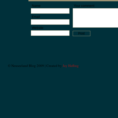
Name
Your comment
Email
Website
© Neuseeland Blog 2009 | Created by
Jay Hafling
.