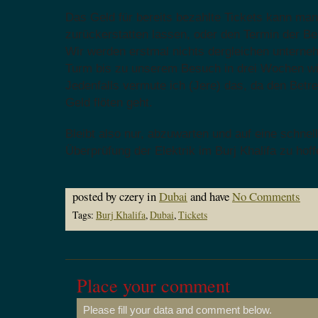
Das Geld für bereits bezahlte Tickets kann man
zurückerstatten lassen, oder den Termin der Be
Wir werden erstmal nichts dergleichen unterne
Turm bis zu unserem Besuch in drei Wochen wie
Jedenfalls vermute ich (Jere) das, da den Betr
Geld flöten geht.
Bleibt also nur, abzuwarten und auf eine schnel
Überprüfung der Elektrik im Burj Khalifa zu hof
posted by czery in
Dubai
and have
No Comments
Tags:
Burj Khalifa
,
Dubai
,
Tickets
Place your comment
Please fill your data and comment below.