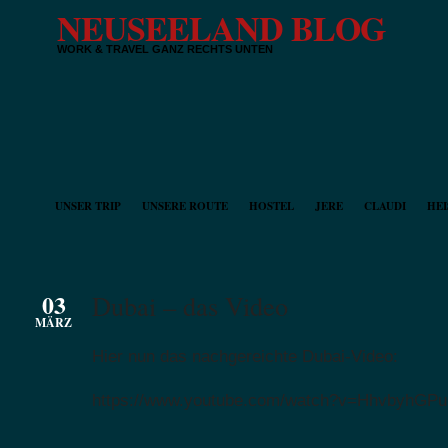
NEUSEELAND BLOG
WORK & TRAVEL GANZ RECHTS UNTEN
UNSER TRIP
UNSERE ROUTE
HOSTEL
JERE
CLAUDI
HEI
03
Dubai – das Video
MÄRZ
Hier nun das nachgereichte Dubai-Video:
https://www.youtube.com/watch?v=HhvbyhGPu