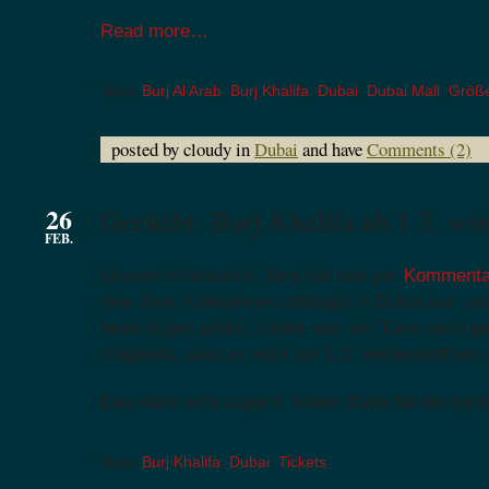
Read more…
Tags:
Burj Al Arab
,
Burj Khalifa
,
Dubai
,
Dubai Mall
,
Größ
posted by cloudy in
Dubai
and have
Comments (2)
26
Gerücht: Burj Khalifa ab 1.3. wie
FEB.
Unsere Informantin Jany hat uns per
Kommentar
eine ihrer Kolleginnen unlängst in Dubai war und
besichtigen wollte. Leider war der Turm noch g
mitgeteilt, dass er wohl am 1.3. wiedereröffnen s
Das wäre echt super!!! Vielen Dank für die (ers
Tags:
Burj Khalifa
,
Dubai
,
Tickets