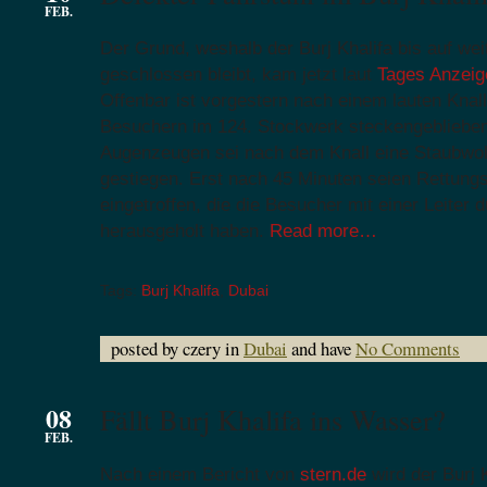
FEB.
Der Grund, weshalb der Burj Khalifa bis auf we
geschlossen bleibt, kam jetzt laut
Tages Anzeig
Offenbar ist vorgestern nach einem lauten Knall
Besuchern im 124. Stockwerk steckengeblieben
Augenzeugen sei nach dem Knall eine Staubwol
gestiegen. Erst nach 45 Minuten seien Rettun
eingetroffen, die die Besucher mit einer Leiter 
herausgeholt haben.
Read more…
Tags:
Burj Khalifa
,
Dubai
posted by czery in
Dubai
and have
No Comments
08
Fällt Burj Khalifa ins Wasser?
FEB.
Nach einem Bericht von
stern.de
wird der Burj K