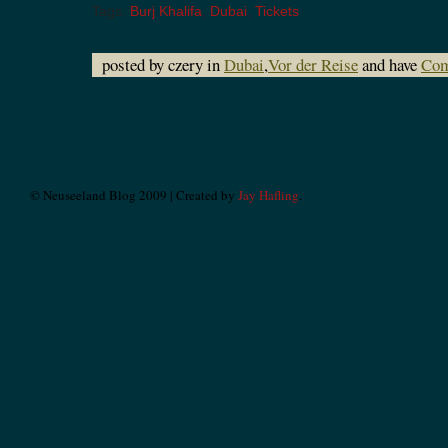
Tags:
Burj Khalifa
,
Dubai
,
Tickets
posted by czery in
Dubai
,
Vor der Reise
and have
Com
© Neuseeland Blog 2009 | Created by
Jay Hafling
.