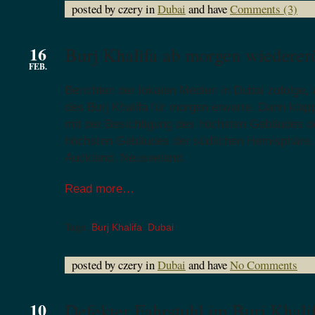
posted by czery in
Dubai
and have
Comments (3)
16
Burj Khalifa ab morgen wiederer
FEB.
Berichten der lokalen Medien in Dubai zufolge,
des Burj Khalifa für morgen erwarte. Dann klapp
mit der Besichtigung des höchsten Gebäudes d
höchsten Gebäudes der südlichen Hemisphäre,
Auckland, Neuseeland.
Read more…
Tags:
Burj Khalifa
,
Dubai
posted by czery in
Dubai
and have
No Comments
10
Defekter Fahrstuhl im Burj Khali