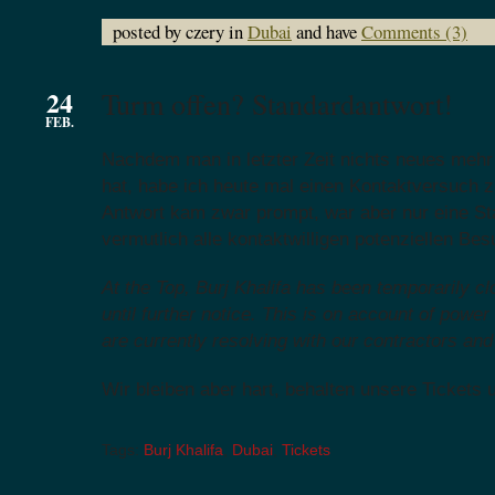
posted by czery in
Dubai
and have
Comments (3)
24
Turm offen? Standardantwort!
FEB.
Nachdem man in letzter Zeit nichts neues mehr 
hat, habe ich heute mal einen Kontaktversuch z
Antwort kam zwar prompt, war aber nur eine St
vermutlich alle kontaktwilligen potenziellen B
At the Top, Burj Khalifa has been temporarily c
until further notice. This is on account of powe
are currently resolving with our contractors and
Wir bleiben aber hart, behalten unsere Tickets
Tags:
Burj Khalifa
,
Dubai
,
Tickets