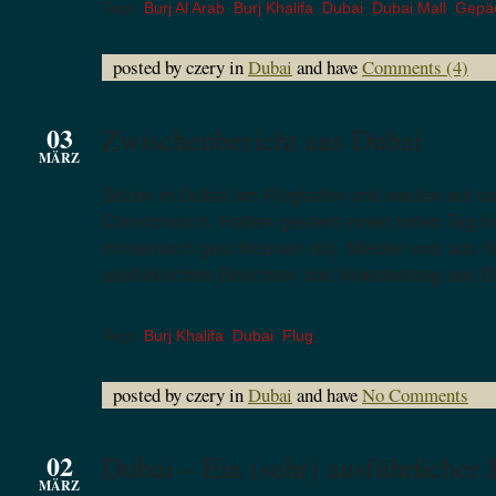
Tags:
Burj Al Arab
,
Burj Khalifa
,
Dubai
,
Dubai Mall
,
Gepä
posted by czery in
Dubai
and have
Comments (4)
03
Zwischenbericht aus Dubai
MÄRZ
Sitzen in Dubai am Flughafen und warten auf u
Christchurch. Hatten gestern einen tollen Tag hi
immernoch geschlossen ist). Melden uns aus N
ausführlichen Berichten und Videobeitrag aus D
Tags:
Burj Khalifa
,
Dubai
,
Flug
posted by czery in
Dubai
and have
No Comments
02
Dubai – Ein (sehr) ausführlicher 
MÄRZ