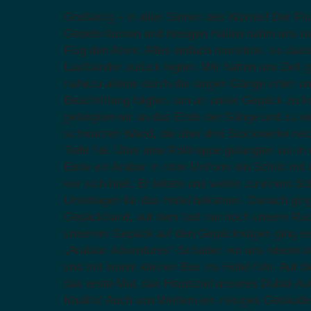
Großartig – in allen Sinnen des Wortes! Der Flu
Gebetsräumen und riesigen Hallen nahm uns n
Flug den Atem. Alles einfach monströs, so dass
Laufbänder zurück legten. Wir hatten uns Zeit 
nahezu alleine durch die langen Gänge irrten u
Beschriftung folgten, um an unser Gepäck zu 
gelangten wir an das Ende der Gänge und zu ei
schwarzen Wand, die über drei Stockwerke reich
Tiefe fiel. Über eine Rolltreppe gelangten wir 
Ende ein Araber in roter Uniform ein Schild mi
vor sich hielt. Er leitete uns weiter zu einem S
Unterlagen für das Hotel bekamen. Danach gin
Gepäckband, auf dem fast nur noch unsere Ruc
unserem Gepäck auf den Gepäckwägen ging es
„Arabian Adventures“-Schalter, wo uns wiederum
und mit einem kleinen Bus ins Hotel fuhr. Auf di
das erste Mal, das Hauptziel unseres Dubai-Auf
Khalifa! Auch von Weitem ein riesiges Gebäude