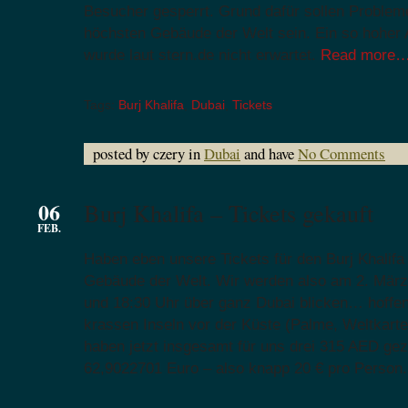
Besucher gesperrt. Grund dafür sollen Probleme
höchsten Gebäude der Welt sein. Ein so hoher
wurde laut stern.de nicht erwartet.
Read more
Tags:
Burj Khalifa
,
Dubai
,
Tickets
posted by czery in
Dubai
and have
No Comments
06
Burj Khalifa – Tickets gekauft
FEB.
Haben eben unsere Tickets für den Burj Khalifa
Gebäude der Welt. Wir werden also am 2. März
und 18:30 Uhr über ganz Dubai blicken… hoffen
krassen Inseln vor der Küste (Palme, Weltkart
haben jetzt insgesamt für uns drei 315 AED gez
62,9022701 Euro – also knapp 20 € pro Person