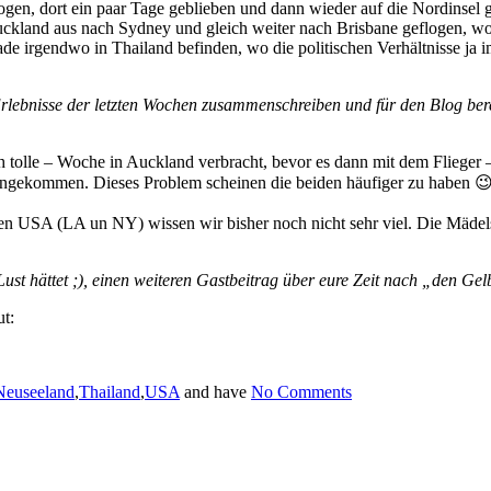
gen, dort ein paar Tage geblieben und dann wieder auf die Nordinsel ger
ckland aus nach Sydney und gleich weiter nach Brisbane geflogen, wo s
e irgendwo in Thailand befinden, wo die politischen Verhältnisse ja i
rlebnisse der letzten Wochen zusammenschreiben und für den Blog berei
 tolle – Woche in Auckland verbracht, bevor es dann mit dem Flieger –
ort angekommen. Dieses Problem scheinen die beiden häufiger zu haben
 den USA (LA un NY) wissen wir bisher noch nicht sehr viel. Die Mädel
Lust hättet ;), einen weiteren Gastbeitrag über eure Zeit nach „den Gel
t:
Neuseeland
,
Thailand
,
USA
and have
No Comments