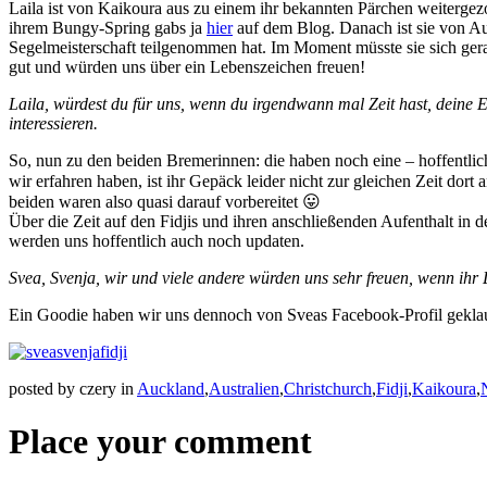
Laila ist von Kaikoura aus zu einem ihr bekannten Pärchen weitergezo
ihrem Bungy-Spring gabs ja
hier
auf dem Blog. Danach ist sie von Au
Segelmeisterschaft teilgenommen hat. Im Moment müsste sie sich gerad
gut und würden uns über ein Lebenszeichen freuen!
Laila, würdest du für uns, wenn du irgendwann mal Zeit hast, deine E
interessieren.
So, nun zu den beiden Bremerinnen: die haben noch eine – hoffentlich
wir erfahren haben, ist ihr Gepäck leider nicht zur gleichen Zeit d
beiden waren also quasi darauf vorbereitet 😛
Über die Zeit auf den Fidjis und ihren anschließenden Aufenthalt in
werden uns hoffentlich auch noch updaten.
Svea, Svenja, wir und viele andere würden uns sehr freuen, wenn ihr 
Ein Goodie haben wir uns dennoch von Sveas Facebook-Profil geklau
posted by czery in
Auckland
,
Australien
,
Christchurch
,
Fidji
,
Kaikoura
,
Place your comment