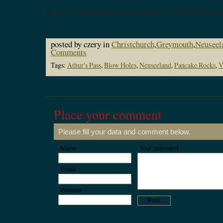
https://www.youtube.com/watch?v=FjMPdZLm
posted by czery in
Christchurch
,
Greymouth
,
Neuseel
Comments
Tags:
Athur's Pass
,
Blow Holes
,
Neuseeland
,
Pancake Rocks
,
V
Place your comment
Please fill your data and comment below.
Name
Your comment
Email
Website