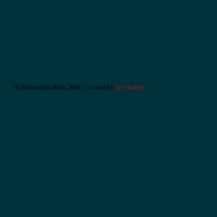
© Neuseeland Blog 2009 | Created by
Jay Hafling
.