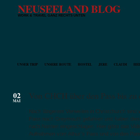
NEUSEELAND BLOG
WORK & TRAVEL GANZ RECHTS UNTEN
UNSER TRIP
UNSERE ROUTE
HOSTEL
JERE
CLAUDI
HEI
02
Von CHCH über den Pass bis zu 
MAI
Nach längerem Verweilen in Christchurch sind w
Pass nach Greymouth gefahren und haben diesm
nach Norden eingeschlagen. Hier gibts das Vide
Aufnahmen vom Athur’s Pass und von den Panc