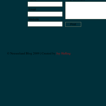
Email
Website
© Neuseeland Blog 2009 | Created by
Jay Hafling
.