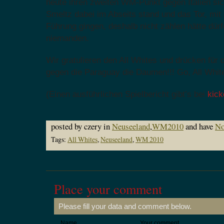
heute ihren zweiten WM-Punkt gegen Italien si
Smeltz dabei im Abseits stand und das Tor, mit 
Führung gingen, deshalb nicht zählen hätte dürf
niemanden.
Wir gratulieren den All Whites und drücken für 
gegen die Paraguay die Daumen!!! Go, All Whit
(Einen ausführlichen Spielbericht gibt’s bei
kick
posted by czery in
Neuseeland
,
WM2010
and have
No
Tags:
All Whites
,
Neuseeland
,
WM 2010
Place your comment
Please fill your data and comment below.
Name
Your comment