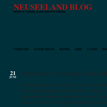
NEUSEELAND BLOG
WORK & TRAVEL GANZ RECHTS UNTEN
UNSER TRIP
UNSERE ROUTE
HOSTEL
JERE
CLAUDI
HEI
21
Noch keine Niederlage für die Al
JUNI
Im Gegensatz zu Deutschland hat das neuseel
Fussballnationalteam, die All Whites, bisher b
noch keine Niederlage einstecken müssen. Nac
ersten Punkt im ersten Spiel gegen die Slovakei