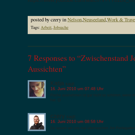
https://www.youtube.com/watch?v=YY01Ds_nT
posted by czery in
Nelson
,
Neuseeland
,
Work & Trave
Tags:
Arbeit
,
Jobsuche
7 Responses to “Zwischenstand Jo
Aussichten”
Katja
sagt:
16. Juni 2010 um 07:48 Uhr
Fische ausnehmen ist gar nicht so schlimm, wenn m
hat. 😉
czery
sagt:
16. Juni 2010 um 08:58 Uhr
Da lassen wir uns mal überraschen. Am Freitagabe