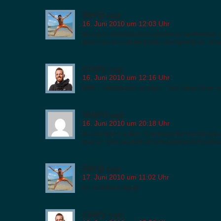
Benji
sagt:
16. Juni 2010 um 12:03 Uhr
Na das Ausnehmen isses ja nichtmal das Problem, s
daran werden sich die Fische wohl gewöhnen müsse
czery
sagt:
16. Juni 2010 um 12:16 Uhr
Pffffff… ich lach mich schlapp… Gab’s heut Clown 
Mami
sagt:
16. Juni 2010 um 20:18 Uhr
Da könntet Ihr ja dann Eure neuen Kenntnisse zu
machen. Wär das nicht eine Geschäftsidee?Viellei
Benji
sagt:
17. Juni 2010 um 11:02 Uhr
Ich fand den lustig 😀
czery
sagt: