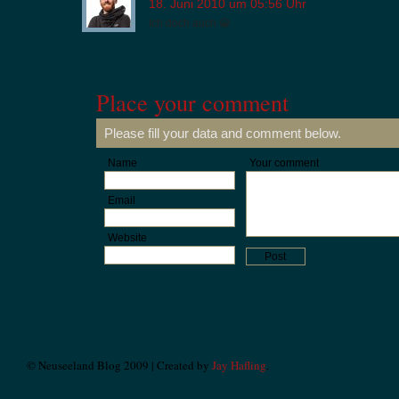
18. Juni 2010 um 05:56 Uhr
Ich doch auch 😀
Place your comment
Please fill your data and comment below.
Name
Your comment
Email
Website
© Neuseeland Blog 2009 | Created by
Jay Hafling
.