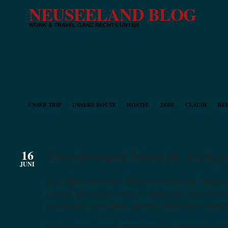
NEUSEELAND BLOG
WORK & TRAVEL GANZ RECHTS UNTEN
UNSER TRIP
UNSERE ROUTE
HOSTEL
JERE
CLAUDI
HEI
16
Zwischenstand Jobsuche: fischige
JUNI
Hier gibts Mal einen Zwischenstand der Jobsu
(Jere): Wir waren heute in Nelson in einer Per
und haben nach Jobs gefragt. Und schon haben 