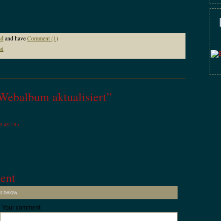
nd
and have
Comment (1)
ri
Webalbum aktualisiert”
9:49 Uhr
ent
t below.
Your comment