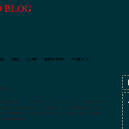
 BLOG
TEL
JERE
CLAUDI
HEISSE TIPPS
IMPRESSUM
iert
icherplatz-Gründen nicht alle unsere Fotos hochladen können, hatten
g auf unser Picasa-Webalbum verwiesen, in welchem quasi unsere
Dieses Album haben wir jetzt endlich nach langer Zeit mal wieder
 Stand gebracht.