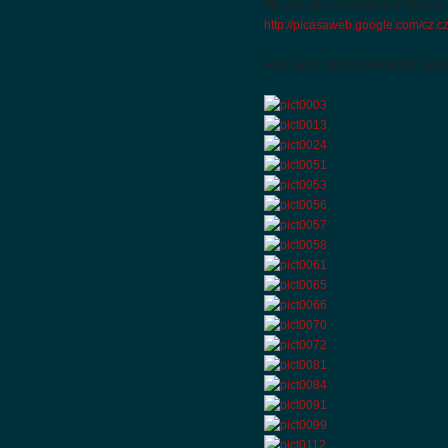
Für alle, die es nichtmehr wissen
http://picasaweb.google.com/cz.cz
Hier unten gibt es schonmal eine