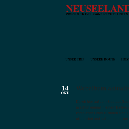
NEUSEELAND
WORK & TRAVEL GANZ RECHTS UNTEN
UNSER TRIP
UNSERE ROUTE
HOS
14
Webalbum aktualis
OKT.
Da wir hier auf dem Blog aus Spe
ja schon einmal in einem Beitra
kompletten Fotos zu finden sind. 
aktualisiert und auf den neuesten