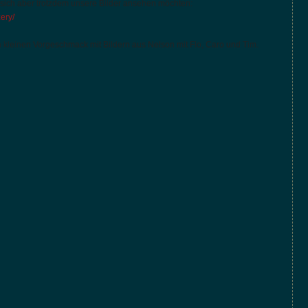
, sich aber trotzdem unsere Bilder ansehen möchten:
ery/
n kleinen Vorgeschmack mit Bildern aus Nelson mit Flo, Caro und Tim.