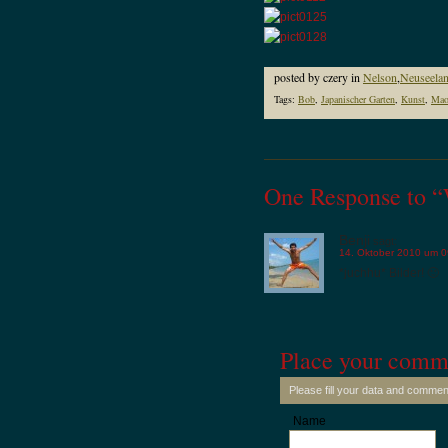
posted by czery in
Nelson
,
Neuseela
Tags:
Bob
,
Japanischer Garten
,
Kunst
,
Mao
One Response to “
Benji
sagt:
14. Oktober 2010 um 0
*juchhu* Bilder! 🙂
Place your comm
Please fill your data and commen
Name