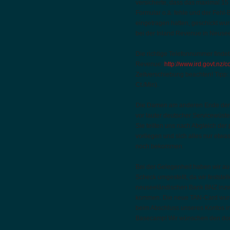
versicherte, dass das maximal 15
Formular o.ä. fehle und der Fehl-
eingetragen hatten, geschickt w
bei der Inland Revenue in Neuse
Die richtige Telefonnummer findet
Revenue:
http://www.ird.govt.nz/
Zeitverschiebung beachten! Tipp: 
Ct./Min).
Die Damen am anderen Ende der Le
vor lauter deutscher Servicewüst
Sie teilten uns nach Abgleich de
vorliegen und sich alles nur etwa
noch bekommen.
Bei der Gelegenheit haben wir a
Scheck umgestellt, da wir festste
neuseeländischen Bank BNZ inzwi
kommen. Die neue TAN-Card wurde
beim Abschluss unseres Kontos in
Basecamp! Wir wünschen den dorti