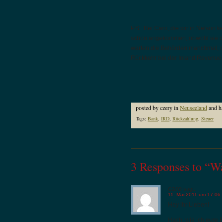
P.S.: Bei Caro, die wir in Nelson
schon angekommen, obwohl sie die
warten die Behörden manchmal, o
Rückkehr bei der Inland Revenue
posted by czery in
Neuseeland
and h
Tags:
Bank
,
IRD
,
Rückzahlung
,
Steuer
3 Responses to “W
caro
sagt:
11. Mai 2011 um 17:06
Hey ihr Lieben!
Hach, wie ich eure 