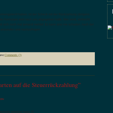
 kennengelernt haben, ist der Scheck mit der Rückzahlung übrigens
 Formulare weit nach uns abgegeben hatte. Wer weiß, vielleicht
b sich noch mal jemand meldet. Es kann also nie schaden, nach der
 anzurufen und nachzufragen.
ave
Comments (3)
arten auf die Steuerrückzahlung”
 Uhr
Berichte vermisst habe 😉