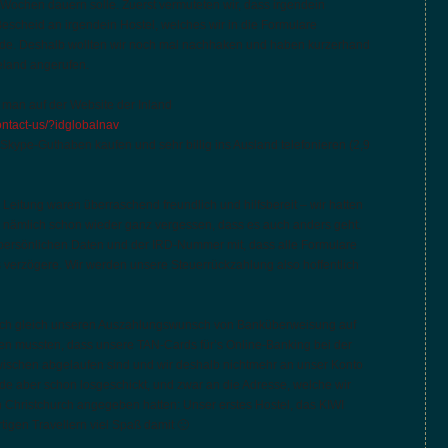
 Wochen dauern solle. Zuerst vermuteten wir, dass irgendein
Bescheid an irgendein Hostel, welches wir in die Formulare
urde. Deshalb wollten wir noch mal nachhaken und haben kurzerhand
eland angerufen.
 man auf der Website der Inland
contact-us/?idglobalnav
Skype-Guthaben kaufen und sehr billig ins Ausland telefonieren (2,9
itung waren überraschend freundlich und hilfsbereit – wir hatten
e nämlich schon wieder ganz vergessen, dass es auch anders geht.
r persönlichen Daten und der IRD-Nummer mit, dass alle Formulare
s verzögere. Wir werden unsere Steuerrückzahlung also hoffentlich
uch gleich unseren Auszahlungswunsch von Banküberweisung auf
llen mussten, dass unsere TAN-Cards für’s Online-Banking bei der
schen abgelaufen sind und wir deshalb nichtmehr an unser Konto
 aber schon losgeschickt, und zwar an die Adresse, welche wir
 Christchurch angegeben hatten: Unser erstes Hostel, das KIWI
gen Travellern viel Spaß damit 🙂