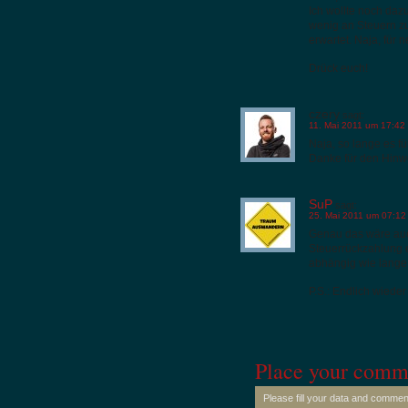
Ich wollte noch dazu
wenig an Steuern 
erwartet. Naja, für 
Drück euch!
czery
sagt:
11. Mai 2011 um 17:42
Naja, so lange es f
Danke für den Hinwe
SuP
sagt:
25. Mai 2011 um 07:12
Genau das wäre auc
Steuerrückzahlung e
abhängig wie lange u
P.S.: Endlich wieder
Place your comm
Please fill your data and commen