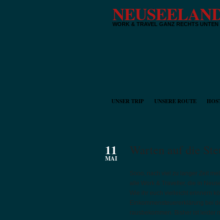
NEUSEELAND
WORK & TRAVEL GANZ RECHTS UNTEN
UNSER TRIP
UNSERE ROUTE
HOS
11
Warten auf die St
MAI
Sooo, nach viel zu langer Zeit me
alle Work & Traveller, die in Neu
Wie ihr euch vielleicht erinnern
Einkommensteuererklärung bei de
rausbekommen. Bisher ist leider