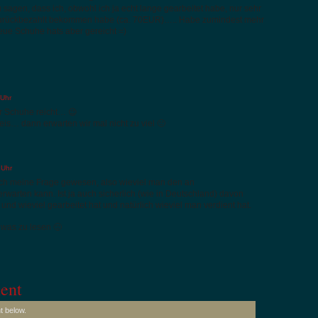
 sagen, dass ich, obwohl ich ja echt lange gearbeitet habe, nur sehr
zurückbezahlt bekommen habe (ca. 70EUR)….. Habe zumindest mehr
neue Schuhe hats aber gereicht =)
 Uhr
ür Schuhe reicht… 😉
is… dann erwarten wir mal nicht zu viel 🙁
 Uhr
h meine Frage gewesen, also wieviel man den an
rwarten kann. Ist ja auch sicherlich (wie in Deutschland) davon
nd wieviel gearbeitet hat und natürlich wieviel man verdient hat.
 was zu lesen 🙂
ent
t below.