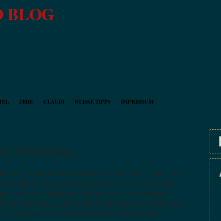
 BLOG
TEL
JERE
CLAUDI
HEISSE TIPPS
IMPRESSUM
euerrückzahlung
lden wir uns jetzt doch mal wieder, und zwar mit einem Thema, das
seeland arbeiten oder gearbeitet haben, auch interessieren könnte.
 könnt, haben wir im November in Napier unsere neuseeländische
r Inland Revenue abgegeben und gehofft, dass wir noch etwas Geld
 nichts gekommen, obwohl uns die Dame am Schalter damals