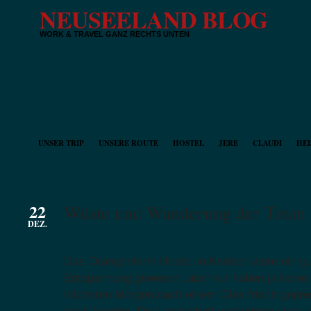
NEUSEELAND BLOG
WORK & TRAVEL GANZ RECHTS UNTEN
UNSER TRIP
UNSERE ROUTE
HOSTEL
JERE
CLAUDI
HEI
22
Wüste und Wanderung der Toten
DEZ.
Das Orangenfarm Hostel in Kerikeri wäre ein gut
Entspannung gewesen, aber wir haben ja keine 
nächsten Morgen nach einem Glas frisch gepre