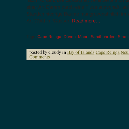
nach Norden. Die Landschaft veränderte sich un
einer Art Damm durch eine Flusslandschaft: auf
Standen niedrige Bäume mangrovenähnlich im W
Art Wald im Wasser.
Read more…
Tags:
Cape Reinga
,
Dünen
,
Maori
,
Sandboarden
,
Stran
posted by cloudy in
Bay of Islands
,
Cape Reinga
,
Neu
Comments