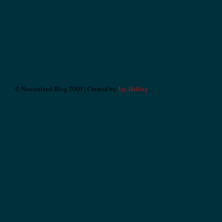
© Neuseeland Blog 2009 | Created by
Jay Hafling
.