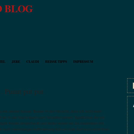
 BLOG
TEL
JERE
CLAUDI
HEISSE TIPPS
IMPRESSUM
… Puuut put put
mir wieder besser. Besser in der Hinsicht, dass ich nicht mehr
il wir in der Nacht kaum zum Schlafen kamen. Sparfüchse die wir
lligste Hostel eingecheckt und leider waren wir da zusammen mit
h nach mehrmaliger Aufforderung früh um halb fünf noch nicht ihren