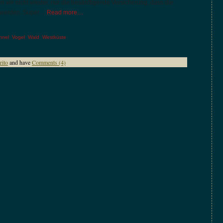
 wir nicht wieder, nur die besänftigende Versicherung, dass die
n werden. Super…
Read more…
nnel
,
Vogel
,
Wald
,
Westküste
rito
and have
Comments (4)