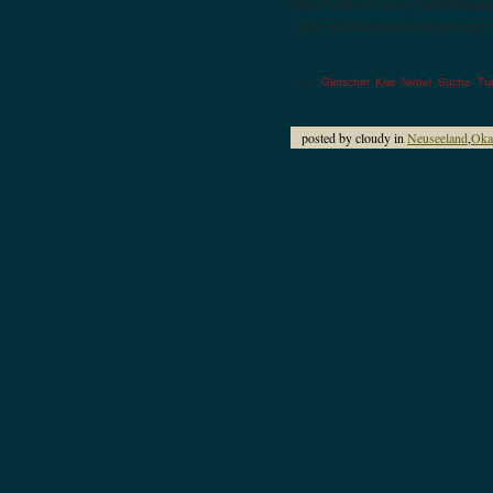
Mund hielten! Unser Geld bekamen
Leute zur Rechenschaft gezoge
Tags:
Gletscher
,
Kiwi
,
Nebel
,
Suche
,
Tu
posted by cloudy in
Neuseeland
,
Oka