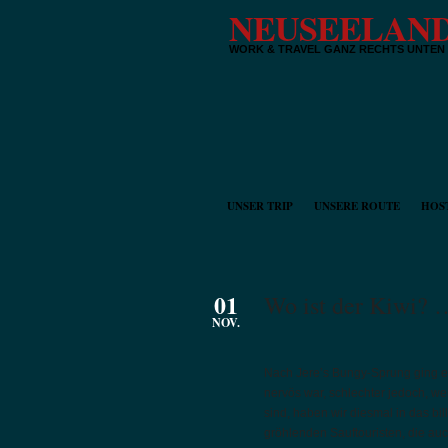
NEUSEELAND
WORK & TRAVEL GANZ RECHTS UNTEN
UNSER TRIP
UNSERE ROUTE
HOS
01
Wo ist der Kiwi? 
NOV.
Nach Jere’s Bungy-Sprung ging es 
nervös war, schlechter jedoch, we
sind, haben wir diesmal in das bi
gröhlenden Sauftouristen, die auc