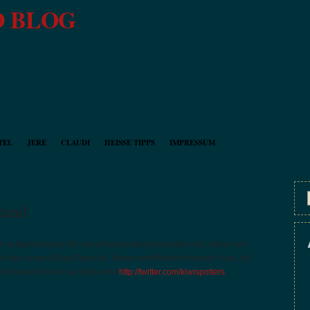
 BLOG
TEL
JERE
CLAUDI
HEISSE TIPPS
IMPRESSUM
land
hr aufgeschlossen für neue Kommunikationkanäle sind, haben wir
f dem unsere Blog-Posts als Tweets veröffentlicht werden. Also, für
-Stream findet ihr ab jetzt unter
http://twitter.com/kiwispotters