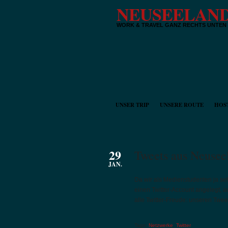
NEUSEELAND
WORK & TRAVEL GANZ RECHTS UNTEN
UNSER TRIP
UNSERE ROUTE
HOS
29
Tweets aus Neusee
JAN.
Da wir als Medienstudenten ja se
einen Twitter-Account angelegt, au
alle Twitter-Freude: unseren Tweet
Tags:
Netzwerke
,
Twitter