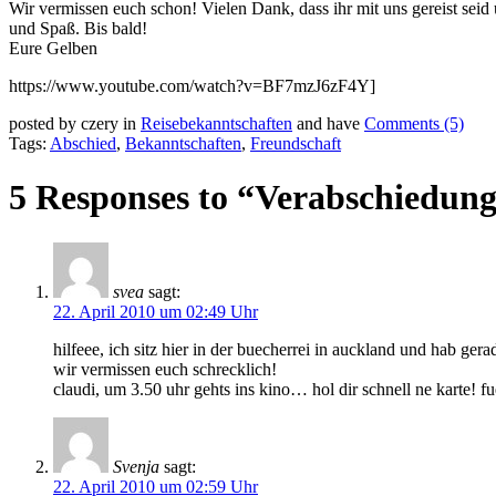
Wir vermissen euch schon! Vielen Dank, dass ihr mit uns gereist seid
und Spaß. Bis bald!
Eure Gelben
https://www.youtube.com/watch?v=BF7mzJ6zF4Y]
posted by czery in
Reisebekanntschaften
and have
Comments (5)
Tags:
Abschied
,
Bekanntschaften
,
Freundschaft
5 Responses to “Verabschiedun
svea
sagt:
22. April 2010 um 02:49 Uhr
hilfeee, ich sitz hier in der buecherrei in auckland und hab ge
wir vermissen euch schrecklich!
claudi, um 3.50 uhr gehts ins kino… hol dir schnell ne karte! f
Svenja
sagt:
22. April 2010 um 02:59 Uhr