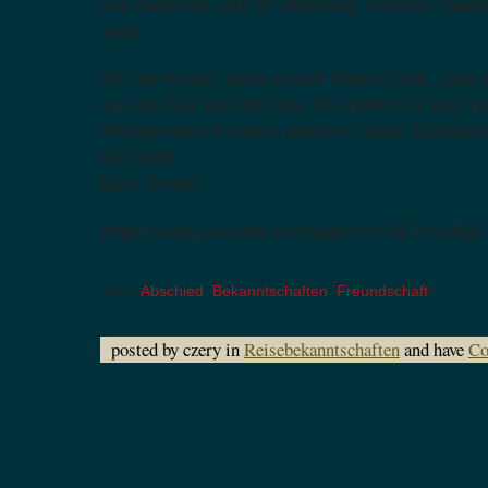
uns nächstes Jahr in Offenburg, Bremen, Aach
sehn.
Wir vermissen euch schon! Vielen Dank, dass ih
uns die Zeit versüßt habt. Wir hoffen ihr habt n
Weiterreise mit vielen weiteren neuen Eindrüc
Bis bald!
Eure Gelben
https://www.youtube.com/watch?v=BF7mzJ6zF
Tags:
Abschied
,
Bekanntschaften
,
Freundschaft
posted by czery in
Reisebekanntschaften
and have
Co