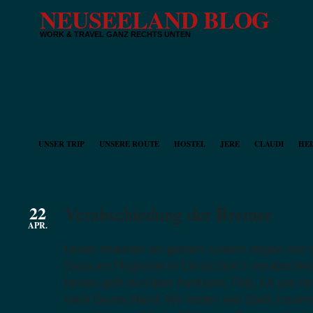
NEUSEELAND BLOG
WORK & TRAVEL GANZ RECHTS UNTEN
UNSER TRIP
UNSERE ROUTE
HOSTEL
JERE
CLAUDI
HEI
22
Verabschiedung der Bremer
APR.
Leider mussten wir gestern unsere langen und t
Svea am Flughafen in Christchurch verabschied
beiden geht nun über Auckland, Fidji, LA und de
nach Deutschland. Wir hatten viel Spaß zusam