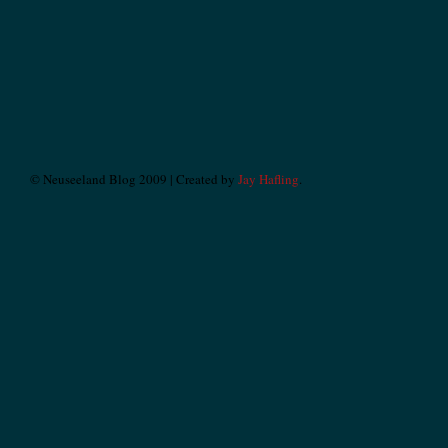
© Neuseeland Blog 2009 | Created by
Jay Hafling
.