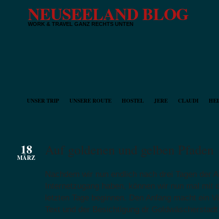
NEUSEELAND BLOG
WORK & TRAVEL GANZ RECHTS UNTEN
UNSER TRIP
UNSERE ROUTE
HOSTEL
JERE
CLAUDI
HEI
18
Auf goldenen und gelben Pfaden
MÄRZ
Nachdem wir nun endlich nach drei Tagen der A
Internetzugang haben, können wir nun mal mit 
letzten Tage beginnen. Den Anfang macht ein Vi
Text und der Besichtigung dr Goldwäscherstadt 