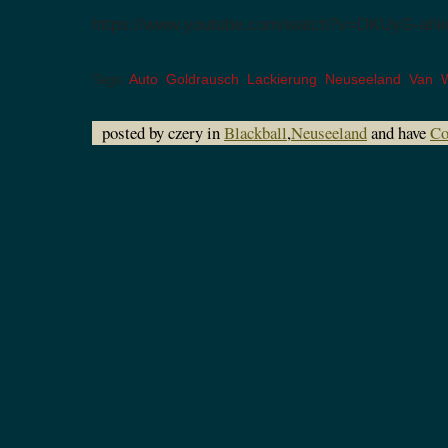
https://www.youtube.com/watch?v=DKUyG-aN
Tags:
Auto
,
Goldrausch
,
Lackierung
,
Neuseeland
,
Van
,
posted by czery in
Blackball
,
Neuseeland
and have
Co