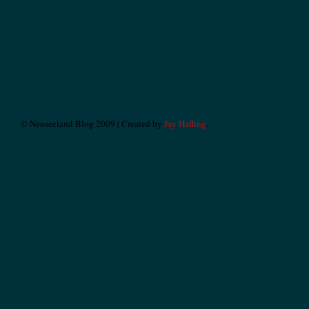
© Neuseeland Blog 2009 | Created by
Jay Hafling
.