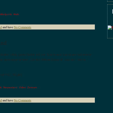
Mittelpunkt
,
Walk
nd
and have
No Comments
and
wieder richtig gutes Wetter mit viel Sonne war, waren wir mal wieder
r zum sogenannten „Center of New Zealand“, das sich hier in
?v=yirYX2_RCgM]
kt
,
Neuseeland
,
Video
,
Zentrum
nd
and have
No Comments