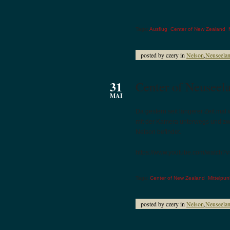
Tags:
Ausflug
,
Center of New Zealand
,
posted by czery in
Nelson
,
Neuseela
31
Center of Neuseel
MAI
Da gestern seit längerer Zeit mal 
mit der Kamera unterwegs und zwa
Nelson befindet.
https://www.youtube.com/watch
Tags:
Center of New Zealand
,
Mittelpun
posted by czery in
Nelson
,
Neuseela