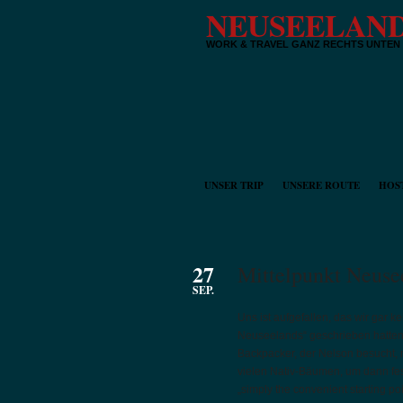
NEUSEELAND
WORK & TRAVEL GANZ RECHTS UNTEN
UNSER TRIP
UNSERE ROUTE
HOS
27
Mittelpunkt Neuse
SEP.
Uns ist aufgefallen, das wir gar 
Neuseelands“ geschrieben hatten 
Backpacker, der Nelson besucht, 
vielen Nativ-Bäumen, um dann festz
„simply the convenient starting poi