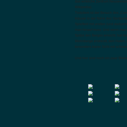
das wirkliche Zentrum Neuseeland
Wikipedia).
Trotzdem ist der Besuch des „Cen
Häuser in der Nähe des Startpunk
Spielfeld mit uralten (und dadur
man hinauf muss. Und wenn man e
Spitze des Berges erreicht, hat ma
Wohnberge erstreckt, den Hafen, 
besonders klarer Sicht mit schn
Und hier sind noch ein paar Bilder,