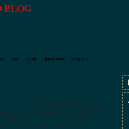
 BLOG
TEL
JERE
CLAUDI
HEISSE TIPPS
IMPRESSUM
elands
keinen Beitrag über unsere kurze Wanderung zum „Mittelpunkt
(damals noch mit Thomas), was verwerflich ist, denn nahezu jeder
macht diesen kleinen Spaziergang hinauf durch einen Wald mit
ustellen, dass es gar nicht der Mittelpunkt Neuseelands ist: Es ist
nt for the original trigonometrical surveys of the South Island“, denn