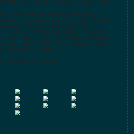
s liegt 35 Kilometer südwestlich von Nelson in einem Wald (Quelle:
tre of NZ“ an einem schönen Tag die Wanderung wert. Allein die
tes sind wunderschön, dann liegt auch noch ein großes öffentliches
ch riesig großen) Native-Bäumen direkt am Fuße des Berges, auf den
ndlich das „moderne“ Symbol mit der aufklärenden Platte an der
n einen tollen Blick über Nelson, wie es sich über die vielen runden
die Bucht, den Strand bis hinüber zum Abel Tasman Nationalpark, bei
eebedeckten Bergen zum Anfassen nahe.
 weil der Ausblick wirklich schön ist!