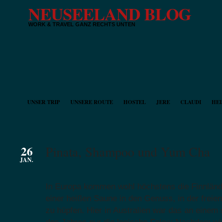
NEUSEELAND BLOG
WORK & TRAVEL GANZ RECHTS UNTEN
UNSER TRIP
UNSERE ROUTE
HOSTEL
JERE
CLAUDI
HEI
26
Pinata, Shampoo und Yum Cha
JAN.
In Europa kommen wohl höchstens die Finnländ
einer heißen Saune in den Genuss, in der freie
zu hüpfen. Hier in Australien war das an einem