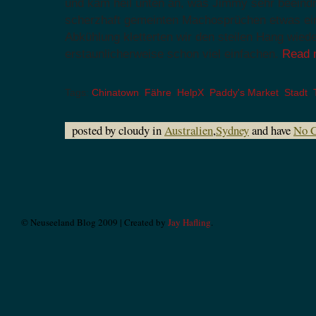
und kam heil unten an, was Jimmy sehr beeindr
scherzhaft gemeinten Machosprüchen etwas ei
Abkühlung kletterten wir den steilen Hang wied
erstaunlicherweise schon viel einfachen.
Read
Tags:
Chinatown
,
Fähre
,
HelpX
,
Paddy's Market
,
Stadt
,
posted by cloudy in
Australien
,
Sydney
and have
No 
© Neuseeland Blog 2009 | Created by
Jay Hafling
.