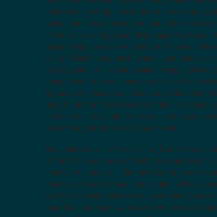
des Jahres nur die logische Folge: Nachdem w
immernoch schräg und in der Sonne stand, au
haben, ihn umzustellen) von der sich entwickel
ließen wir den Tag ganz ruhig angehen. Anu und
gegenseitig von unserem letzten Tag des Jahres
wir am Nachmittag noch einmal Lust hätten, z
Erst dachten wir an den steilen Hang und was f
steigenden Hitze sein möge, aber das kalte Was
Sprungturm waren dann doch zu verlockend. Au
darauf, Sharon, die Kinder und die Franzosen wi
sich heraus, dass die Franzosen zuhause gebli
letzter Tag bei Chris und Sharon war.
Also kletterten „nur“ wir Helfer (Caro, Freddy, 
Katrin(?), Harry, Jere und ich) zusammen mit 
Jimmy, Anu und Will (Jimmys Sohn) den steil
hinunter und erfrischten uns in dem kühlen Na
wärmer als beim letzten Mal, was dem Genuss j
paar Mal sprangen wir außerdem von der Klippe,