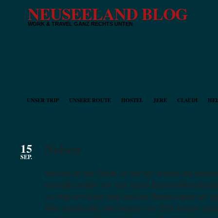
NEUSEELAND BLOG
WORK & TRAVEL GANZ RECHTS UNTEN
UNSER TRIP
UNSERE ROUTE
HOSTEL
JERE
CLAUDI
HEI
15
Nelson
SEP.
Nelson ist die Stadt, in der wir bisher die meis
deshalb wollen wir hier einen Extraartikel darü
so machen kann und welche Restaurants wir ge
Wer sehen will, wie Nelson vor 200 Jahren aus