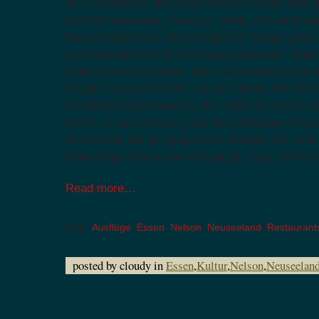
der Sandstraße und holzernen Kirche auf dem g
jetzt die steinerne „Festung“ steht, der sollte 
Besuch abstatten. Dort hängen im Eingangsbere
unterschiedlichen Entwicklungsstufen der Stad
einen Kleinstadtcharm, denn es erstreckt sich 
Hügel und so ist immer nur ein kleiner Teil sic
Überblick haben möchte, der sollte an einem s
hier in „sunny Nelson“) auf den „Mittelpunkt Ne
Er ist nicht der geographische Mittelpunkt, abe
eigenartige Weise dort festgelegt. Egal, der Aus
Read more…
Tags:
Ausflüge
,
Essen
,
Nelson
,
Neuseeland
,
Restaurant
posted by cloudy in
Essen
,
Kultur
,
Nelson
,
Neuseelan