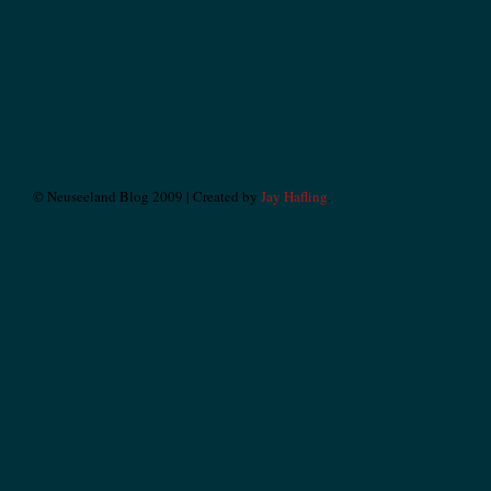
© Neuseeland Blog 2009 | Created by
Jay Hafling
.