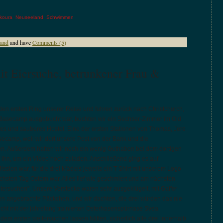
koura
,
Neuseeland
,
Schwimmen
land
and have
Comments (5)
it Eiersuche, betrunkener Frau &
den ersten Ring unserer Reise und fuhren zurück nach Christchurch,
-Basecamp ausgebucht war, buchten wir ein Sechser-Zimmer im Old
s und sauberes Hostel. Eine der ersten Stationen von Thomas, Jere
secamp, weil wir dort unsere Post von der Bank und die
n. Außerdem hatten wir noch ein wenig Guthaben bei dem dortigen
n ihn, um ein Video hoch zuladen. Anschließend ging es auf
ission war, für die drei Mädels jeweils ein T-Shirt mit unserem Logo
chsten Tag Ostern war. Alles lief wie geschmiert und am nächsten
rsuchen“. Unsere Verstecke waren sehr ausgeklügelt, mit Gaffer-
n angebrachte Päckchen, und wir dachten, die drei würden das nie
icht mit der jahrelang trainierten Osterhasenspürnase Svea
 dem ersten weitersuchen lassen hätten, sicherlich alle drei innerhalb