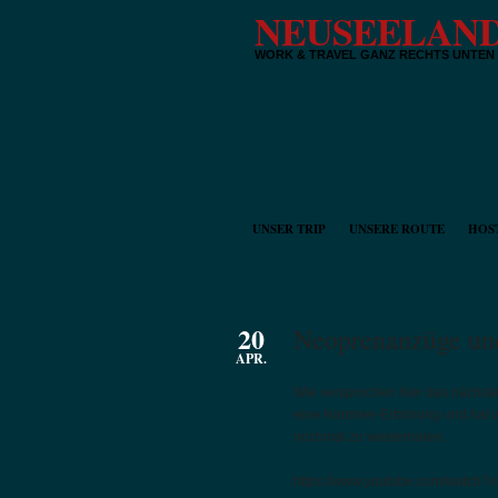
NEUSEELAND
WORK & TRAVEL GANZ RECHTS UNTEN
UNSER TRIP
UNSERE ROUTE
HOS
20
Neoprenanzüge un
APR.
Wie versprochen hier das nächst
eine Hammer-Erfahrung und hat wi
nochmal zu wiederholen.
https://www.youtube.com/watch?