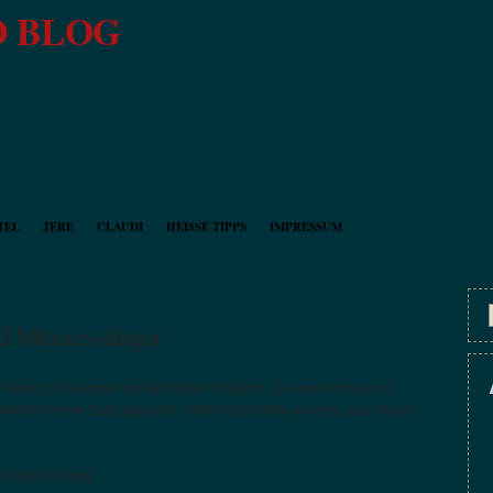
 BLOG
TEL
JERE
CLAUDI
HEISSE TIPPS
IMPRESSUM
d Meeressäuger
e Video: Schwimmen mit den Dusky Dolphins. Das war schon echt
rklich extrem Spaß gemacht. Vielleicht schaffen wir es ja, das Ganze
v=3Zze1v7Yqzg]