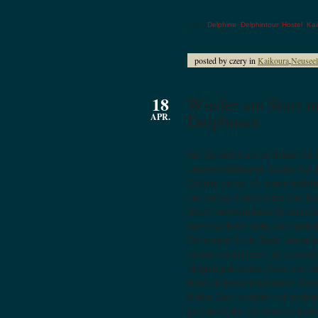
Tags:
Delphine
,
Delphintour
,
Hostel
,
Kai
posted by czery in
Kaikoura
,
Neusee
18
Wieder am Start m
Delphinen
APR.
Von Geraldine aus schlossen wir 
unserem Startpunkt. Da das Kiwi
Country House, ein super moderne
und mir war trotzdem das Kiwi Ba
Steuernummern hinschicken ließe
Internetanbieter übrig und nutzte
Geheimtour in die Stadt: Unsere M
bedrucken zu lassen, da ja am nä
Morgen gab es das „Advanced Oste
Band an den unmöglichsten Stelle
finden. Doch da hatten wir noch n
gerechnet, die, wenn wir sie nach