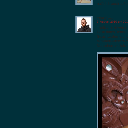
natürlich auch aufl
czery
sagt:
7. August 2010 um 09:
Traditionellerweise 
Haka durch Bemalun
Gesichtstätowierung
mit Maori-Mustern tä
Mal sehen, vielleic