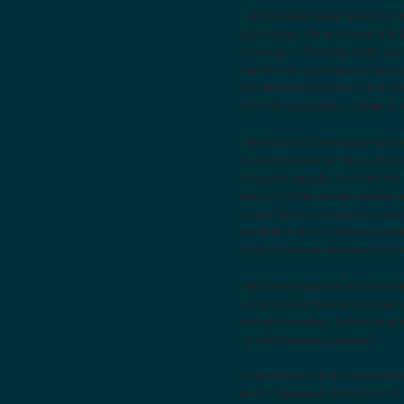
– Am Samstag darauf waren wir ma
zu besorgen. Wir waren nämlich 
ehemaligen Wwoofing-Hosts Douga
marokkanisches Hühnchen und tol
Der Abend war echt toll und wir h
(Als Mitbringsel gab es übrigens 
– Am letzten Donnerstag waren wi
Hochzeitsvideos zu helfen. Als 
Dougal versprach uns zudem ein M
dass die Schafe auf den umliegen
unserer Wunsch-Mission, einmal in
kontaktierte die Schaf-Besitzer (
der Branche und die Aussicht au
– Am Donnerstag fiel uns außerde
und wir uns schleunigst um eine
kümmern mussten. Sobald unsere 
mit Zwischenstopps bekannt.
– Heute haben wir im Internet ei
Am 11. September 2010 um 3 Uhr n