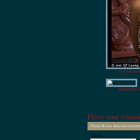
Quelle:
http://www.t
Quelle:
http://brucin
Place your comm
Please fill your data and commen
Name