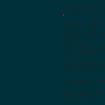
– Claudi managt immer noch an zw
das Selbige sauber zu halten. Nä
Bar
hier in Nelson wieder los, da 
– Jere arbeitet immer noch in de
Bauch auf, klappt Filet-Schwänze 
Leute aus aller Herren Länder ke
Daniela und Vaclav oder die beid
Woche weiterreisen.
Die Hoki-Saisson geht noch bis z
bleiben, um die Reisekasse für di
Unsere sonstigen Aktivitäten in 
Gebutstagsvideoproduktion waren 
Blog-Eintrag schreiben wollten. H
– Vorletzten Freitag waren wir im 
Hälfte des Films verschlafen, was
Arbeitswoche mit vielen vielen Ü
gut und spannend, weshalb er ihn
besten Filme in letzter Zeit.