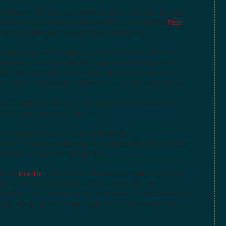
ei Tagen in der Woche das Hostel und hilft an vier Tagen morgens,
chste Woche am Mittwoch geht für sie zudem die Arbeit in der
Pizza
Amir, der Besitzer, dann aus seinem Urlaub zurück ist.
r Fischfabrik am Nelson Harbour, schneidet den armen Fischen den
um oder zupft Parasiten vom Fischrogen. Er lernt dort viele nette
nnen, z.B. den Chilenen Max(imiliano), das tschechische Pärchen
en deutschen Geschwister Steffi und Sven, die leider schon nächste
um 17. September 2010 und so lange wird er wohl auch noch dort
e Zeit danach wieder aufzufüllen.
den letzten zwei Wochen nach der Hochzeits- und
eher kleiner Natur, weshalb wir nicht zu jeder davon einen eigenen
ier kommt ein kurzer Schnelldurchlauf.
Kino in
Inception
, dem aktuellen Film mit Leo DiCaprio. Jere hat die
 jedoch nicht am Film selbst lag, sondern an einer harten
berstunden. Den Teil, den er noch mitbekommen hat, fand er aber sehr
 gerne nochmal im Kino sehen würde. Für Claudi war es einer der