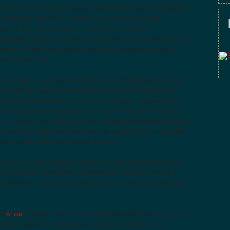
l wieder auf dem Nelson Market, um eine Kleinigkeit als Mitbringsel
für den Abend bei Jenny und Peter, den Nachbarn unseres
l, zum Dinner eingeladen, bei welchem es leckeres
len Plum-Crumble (heiße Pflaumen mit Streußeln überbacken) gab.
atten die Möglichkeit, gepflegte englische Konversation zu üben 🙂
Native Tree-Honig)
r bei Dougal, um ihm beim Schnitt und der DVD-Produktion seines
Gegenleistung bekamen wir Roast-Chicken zum Abendessen und
ulti-Tool-Taschenmesser. Da uns bei der Anfahrt aufgefallen war,
den Grundstücken frisch geschoren waren, erzählten wir ihm von
 Neuseeland ein Schaf zu scheren. Dougal griff sofort zum Telefon,
die eine Scher-Schule betreiben) und nun haben wir einen Kontakt in
f einen Schaf-Scher-Tag Ende des Monats 🙂
m ein, dass unser Rückflug auf den 30. August 2010 gebucht war,
 Umbuchung und Verländerung unseres Neuseeland-Aufenthalts
Reisedaten bestätigt sind, geben wir euch unseren Rückflug-Plan
nen
Artikel
gefunden, der von einer ganz bestimmten Aktion berichtet.
achmittags nach neuseeländischer Zeit findet in Nelson ein