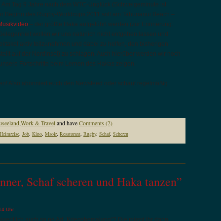
t. Am Tag 9 Jahre nach dem WTC-Unglück (Schweigeminute ist
vor Beginn des Rugby-Worldcups 2011 soll am Tahunanui Beach –
Musikvideo
– der größte Haka aufgeführt werden (zur Erinnerung:
Gelegenheit wollen wir uns natürlich nicht entgehen lassen und
takel aktiv teilzunehmen und dabei zu helfen, den bisherigen
ellt auf der Nordinsel) zu schlagen. Auch hierüber werden wir noch
 unsere Fortschritte beim Lernen des Hakas zeigen.
iben! Also abonniert euch den Newsfeed oder schaut regelmäßig
useeland
,
Work & Travel
and have
Comments (2)
Heimreise
,
Job
,
Kino
,
Maoir
,
Resaturant
,
Rugby
,
Schaf
,
Scheren
inner, Schaf scheren und Haka tanzen”
14 Uhr
eigentlich auch so ne Art „Kriegsbemalung“? Die müsst ihr dann