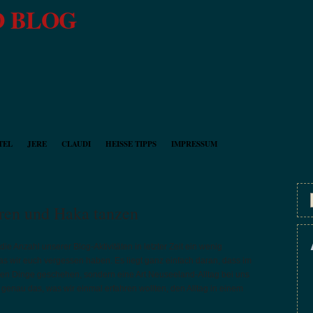
 BLOG
TEL
JERE
CLAUDI
HEISSE TIPPS
IMPRESSUM
eren und Haka tanzen
t die Anzahl unserer Blog-Aktivitäten in letzter Zeit ein wenig
as wir euch vergessen haben. Es liegt ganz einfach daran, dass im
en Dinge geschehen, sondern eine Art Neuseeland-Alltag bei uns
h genau das, was wir einmal erfahren wollten, den Alltag in einem