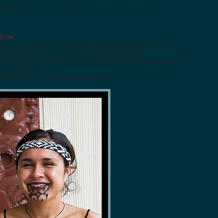
egen, ne 😉
32 Uhr
waren viele Maori im Gesicht tätowiert, was heutzutage oft für den
g nachgeahmt wird. Bei Frauen beschränken sich die
en/-bemalungen auf das Kinn, bei Männern ist oft das ganze Gesicht
towiert/bemalt.
ht werden wir auch etwas Farbe auflegen 🙂