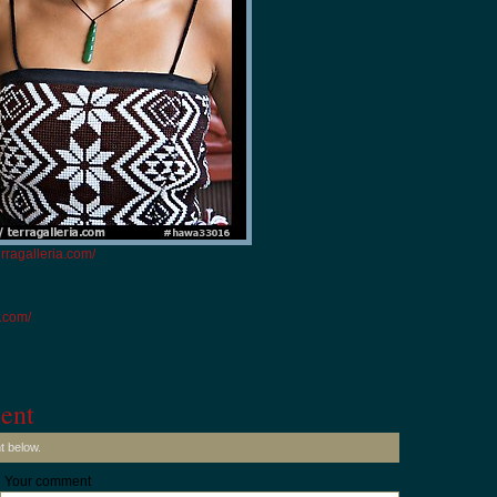
erragalleria.com/
i.com/
ent
t below.
Your comment