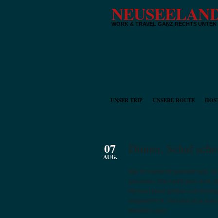
NEUSEELAND
WORK & TRAVEL GANZ RECHTS UNTEN
UNSER TRIP
UNSERE ROUTE
HOS
07
Dinner, Schaf sch
AUG.
Wie ihr vielleicht gemerkt habt, is
gesunken. Das heißt aber nicht, d
Moment keine großen und wichtig
eingekehrt ist. Und das ist ja auc
fremden Land.