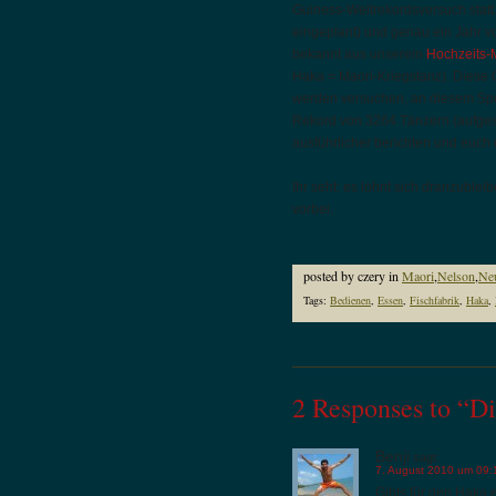
Guiness-Weltrekordsversuch stat
eingeplant) und genau ein Jahr 
bekannt aus unserem
Hochzeits-
Haka = Maori-Kriegstanz). Diese 
werden versuchen, an diesem Spek
Rekord von 3264 Tänzern (aufgest
ausführlicher berichten und euch
Ihr seht: es lohnt sich dranzuble
vorbei.
posted by czery in
Maori
,
Nelson
,
Ne
Tags:
Bedienen
,
Essen
,
Fischfabrik
,
Haka
,
2 Responses to “D
Benji
sagt:
7. August 2010 um 09:
Gibts für den Haka 