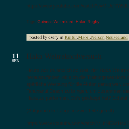
https://www.youtube.com/watch?v=V-UqRYi5tlU
Tags:
Guiness Weltrekord
,
Haka
,
Rugby
posted by czery in
Kultur
,
Maori
,
Nelson
,
Neuseeland
11
Haka Weltrekordversuch
SEP.
Heute war es endlich so weit: der Haka Weltrek
herauszufinden, ob sich die Trainingssessions 
spärliche Werbung für die Aktion genug war, 
Tahunanui Beach zu bringen, um zusammen den
Haka zu performen. Ob’s geklappt hat? Schaut’
(Aufgrund der Länge in zwei Teile geteilt)
https://www.youtube.com/watch?v=bNEXcHcx