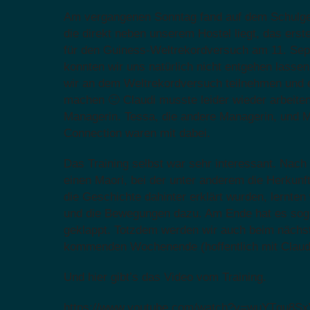
Am vergangenen Sonntag fand auf dem Schulgel
die direkt neben unserem Hostel liegt, das erst
für den Guiness-Weltrekordversuch am 11. Sep
konnten wir uns natürlich nicht entgehen lassen
wir an dem Weltrekordversuch teilnehmen und e
machen 🙂 Claudi musste leider wieder arbeiten
Managerin. Tessa, die andere Managerin, und M
Connection waren mit dabei.
Das Training selbst war sehr interessant. Nach
einen Maori, bei der unter anderem die Herkun
die Geschichte dahinter erklärt wurden, lernte
und die Bewegungen dazu. Am Ende hat es soga
geklappt. Totzdem werden wir auch beim nächs
kommenden Wochenende (hoffentlich mit Claudi
Und hier gibt’s das Video vom Training.
https://www.youtube.com/watch?v=wuYTqu8Sx