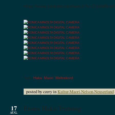
https://www.youtube.com/watch?v=ZIya5d5Lwi8
Tags:
Haka
,
Maori
,
Weltrekord
posted by czery in
Kultur
,
Maori
,
Nelson
,
Neuseeland
17
Erstes Haka-Training
AUG.