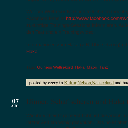
Wer am Weltrekordversuch teilnehmen möchte, 
Facebook-Fansite
http://www.facebook.com/r
zukünftige Trainings-Sessions informieren. Au
den Text und ein Trainingsvideo.
Informationen zum Haka (z.B. Übersetzung) gib
Haka
.
Tags:
Guiness Weltrekord
,
Haka
,
Maori
,
Tanz
posted by czery in
Kultur
,
Nelson
,
Neuseeland
and ha
07
Dinner, Schaf scheren und Haka 
AUG.
Wie ihr vielleicht gemerkt habt, ist die Anzahl u
letzter Zeit ein wenig gesunken. Das heißt aber