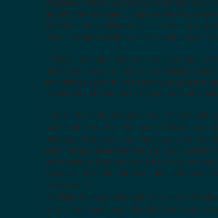
vergessen haben. Es liegt ganz einfach daran,
großen und wichtigen Dinge geschehen, sonder
Alltag bei uns eingekehrt ist. Und das ist ja au
einmal erfahren wollten, den Alltag in einem fr
– Claudi managt immer noch an zwei Tagen in 
hilft an vier Tagen morgens, das Selbige saube
am Mittwoch geht für sie zudem die Arbeit in d
wieder los, da Amir, der Besitzer, dann aus sei
– Jere arbeitet immer noch in der Fischfabrik 
schneidet den armen Fischen den Bauch auf, k
oder zupft Parasiten vom Fischrogen. Er lernt d
aller Herren Länder kennen, z.B. den Chilenen 
tschechische Pärchen Daniela und Vaclav oder
Geschwister Steffi und Sven, die leider schon
weiterreisen.
Die Hoki-Saisson geht noch bis zum 17. Septe
wird er wohl auch noch dort bleiben, um die Rei