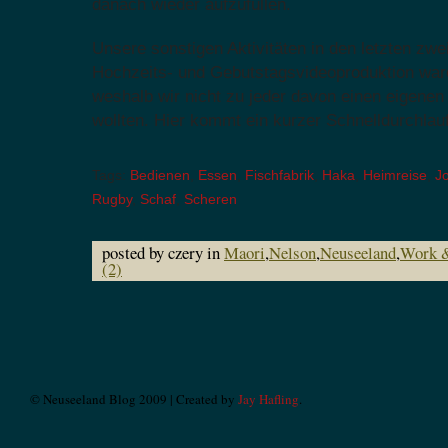
danach wieder aufzufüllen.
Unsere sonstigen Aktivitäten in den letzten zw
Hochzeits- und Gebutstagsvideoproduktion ware
weshalb wir nicht zu jeder davon einen eigenen
wollten. Hier kommt ein kurzer Schnelldurchlau
Tags:
Bedienen
,
Essen
,
Fischfabrik
,
Haka
,
Heimreise
,
J
Rugby
,
Schaf
,
Scheren
posted by czery in
Maori
,
Nelson
,
Neuseeland
,
Work &
(2)
© Neuseeland Blog 2009 | Created by
Jay Hafling
.