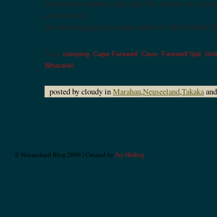
Außerdem hatten Caro und Tim wieder zu unser
vorbereitet.
Am Montag ging es dann weiter in die Golden 
Tags:
camping
,
Cape Farewell
,
Cave
,
Farewell Spit
,
Gol
Wharariki
posted by cloudy in
Marahau
,
Neuseeland
,
Takaka
and
© Neuseeland Blog 2009 | Created by
Jay Hafling
.