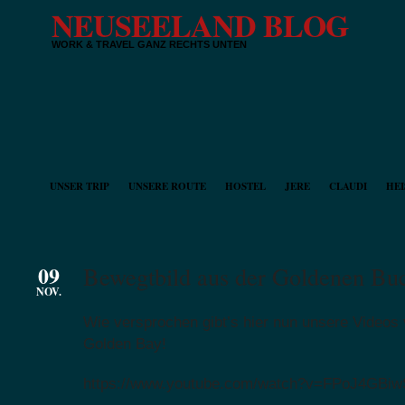
NEUSEELAND BLOG
WORK & TRAVEL GANZ RECHTS UNTEN
UNSER TRIP
UNSERE ROUTE
HOSTEL
JERE
CLAUDI
HEI
09
Bewegtbild aus der Goldenen Bu
NOV.
Wie versprochen gibt’s hier nun unsere Videos 
Golden Bay!
https://www.youtube.com/watch?v=FPoJ4GBiw