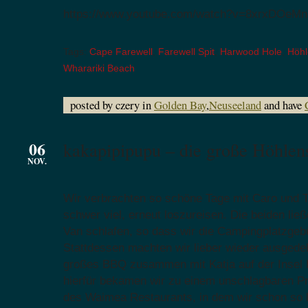
https://www.youtube.com/watch?v=8xrxDOeMn
Tags:
Cape Farewell
,
Farewell Spit
,
Harwood Hole
,
Höhl
Wharariki Beach
posted by czery in
Golden Bay
,
Neuseeland
and have
06
kakapipipupu – die große Höhlen
NOV.
Wir verbrachten so schöne Tage mit Caro und T
schwer viel, erneut loszureisen. Die beiden li
Van schlafen, so dass wir die Campingplatzgeb
Stattdessen machten wir lieber wieder ausgede
großes BBQ zusammen mit Katja auf der Insel R
hierfür bekamen wir zu einem unschlagbaren P
des Waimea Restaurants, in dem wir schon so 