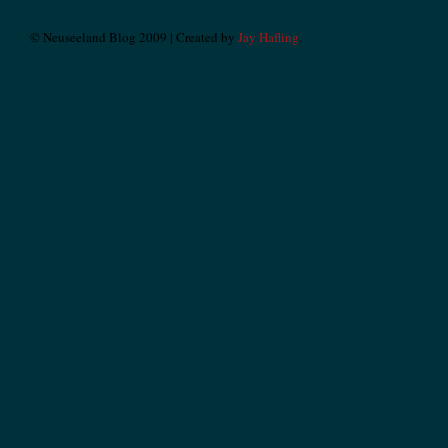
© Neuseeland Blog 2009 | Created by
Jay Hafling
.