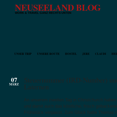
NEUSEELAND BLOG
WORK & TRAVEL GANZ RECHTS UNTEN
UNSER TRIP
UNSERE ROUTE
HOSTEL
JERE
CLAUDI
HEI
07
Steuernummer (IRD-Number) und
MÄRZ
Laternen
An unserem zweiten Tag in Christchurch haben
und damit auch das köstliche, frisch gebacken
Frühstück verpasst. Zum Glück hatte Thomas n