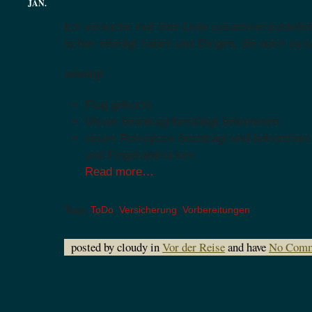
JAN.
Ich versuche mal eine Liste zusammenzustellen
schon erledigt haben und Dingen, die noch zu tu
erledigt:
Flug gebucht
Visum beantragt/bestätigt bekommen
neuen Reisepass beantragt und bekommen i
und Fingerabdrücken
Read more…
Tags:
ToDo
,
Versicherung
,
Vorbereitungen
posted by cloudy in
Vor der Reise
and have
No Comm