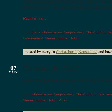
Mutter gebackene Amerikaner in seinem Rucks
die Einwohner – die als Frühstücksersatz dient
Read more…
Tags:
Bank
,
chinesisches Neujahrsfest
,
Christchurch
,
Ho
Laternenfest
,
Steuernummer
,
ToDo
posted by czery in
Christchurch
,
Neuseeland
and hav
07
Christchurch – Tag 2
MÄRZ
https://www.youtube.com/watch?v=ZSjvZSCQJ
Tags:
chinesisches Neujahrsfest
,
Christchurch
,
Laternen
Steuernummer
,
ToDo
,
Video