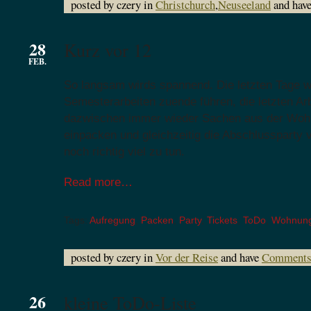
posted by czery in
Christchurch
,
Neuseeland
and hav
28
Kurz vor 12
FEB.
So langsam wirds spannend. Die letzten Tage wa
Semesterarbeiten zuende führen, die letzten Ar
dazwischen immer wieder Sachen aus der Woh
einpacken und gleichzeitig die Abschlussparty
noch richtig viel zu tun.
Read more…
Tags:
Aufregung
,
Packen
,
Party
,
Tickets
,
ToDo
,
Wohnun
posted by czery in
Vor der Reise
and have
Comments
26
kleine ToDo-Liste