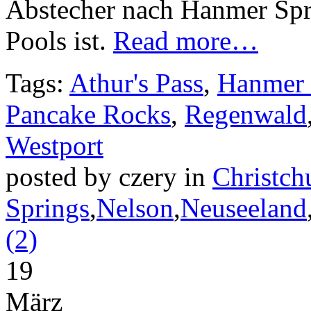
Abstecher nach Hanmer Spri
Pools ist.
Read more…
Tags:
Athur's Pass
,
Hanmer 
Pancake Rocks
,
Regenwald
Westport
posted by czery in
Christch
Springs
,
Nelson
,
Neuseeland
(2)
19
März